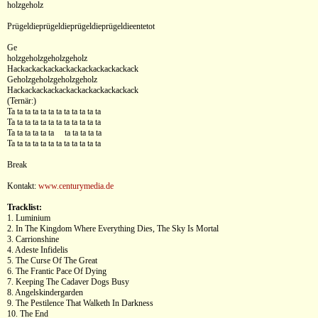
holzgeholz
Prügeldieprügeldieprügeldieprügeldieentetot
Ge
holzgeholzgeholzgeholz
Hackackackackackackackackackackack
Geholzgeholzgeholzgeholz
Hackackackackackackackackackackack
(Ternär:)
Ta ta ta ta ta ta ta ta ta ta ta ta
Ta ta ta ta ta ta ta ta ta ta ta ta
Ta ta ta ta ta ta ta ta ta ta ta
Ta ta ta ta ta ta ta ta ta ta ta ta
Break
Kontakt:
www.centurymedia.de
Tracklist:
1. Luminium
2. In The Kingdom Where Everything Dies, The Sky Is Mortal
3. Carrionshine
4. Adeste Infidelis
5. The Curse Of The Great
6. The Frantic Pace Of Dying
7. Keeping The Cadaver Dogs Busy
8. Angelskindergarden
9. The Pestilence That Walketh In Darkness
10. The End