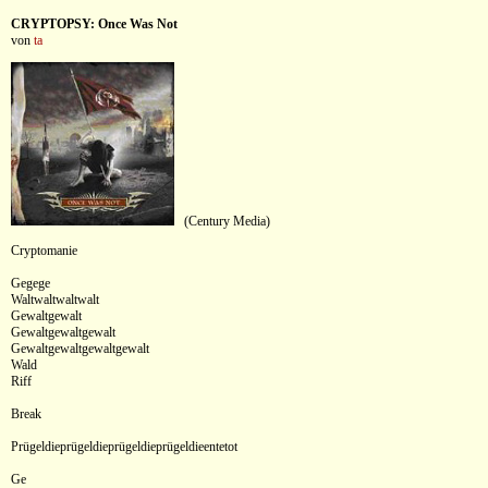
CRYPTOPSY: Once Was Not
von
ta
(Century Media)
Cryptomanie
Gegege
Waltwaltwaltwalt
Gewaltgewalt
Gewaltgewaltgewalt
Gewaltgewaltgewaltgewalt
Wald
Riff
Break
Prügeldieprügeldieprügeldieprügeldieentetot
Ge