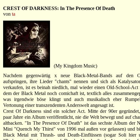
CREST OF DARKNESS: In The Presence Of Death
von
ta
(My Kingdom Music)
Nachdem gegenwärtig x neue Black-Metal-Bands auf den O
aufspringen, ihre Lieder "chants" nennen und sich als Katalysato
verkaufen, ist es beinah niedlich, mal wieder einen Old-School-Act 
dem der Black Metal noch comichaft ist, textlich alles zusammenge
was irgendwie böse klingt und auch musikalisch eher Rumpelf
Vertonung einer transzendenten Anderswelt angesagt ist.
Crest Of Darkness sind ein solcher Act. Mitte der 90er gegründet,
paar Jahre ein Album veröffentlicht, nie die Welt bewegt und auf ch
altbacken. "In The Presence Of Death" ist das sechste Album der 
Mini "Quench My Thirst" von 1996 mal außen vor gelassen) und bi
Black Metal mit Thrash- und Death-Einflüssen (sogar Soli hier 