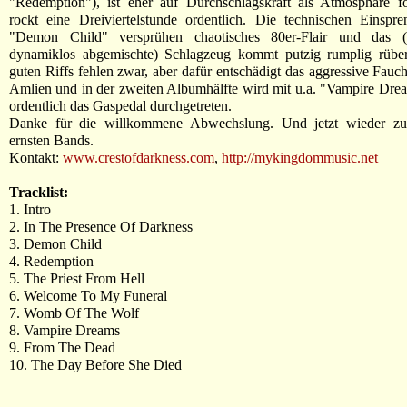
"Redemption"), ist eher auf Durchschlagskraft als Atmosphäre fo
rockt eine Dreiviertelstunde ordentlich. Die technischen Einspr
"Demon Child" versprühen chaotisches 80er-Flair und das (l
dynamiklos abgemischte) Schlagzeug kommt putzig rumplig rüber.
guten Riffs fehlen zwar, aber dafür entschädigt das aggressive Fauc
Amlien und in der zweiten Albumhälfte wird mit u.a. "Vampire Dr
ordentlich das Gaspedal durchgetreten.
Danke für die willkommene Abwechslung. Und jetzt wieder zu
ernsten Bands.
Kontakt:
www.crestofdarkness.com
,
http://mykingdommusic.net
Tracklist:
1. Intro
2. In The Presence Of Darkness
3. Demon Child
4. Redemption
5. The Priest From Hell
6. Welcome To My Funeral
7. Womb Of The Wolf
8. Vampire Dreams
9. From The Dead
10. The Day Before She Died