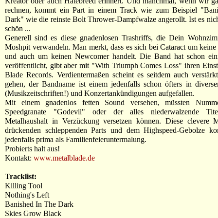
Kreator oder auch Hatebreed erinnert. Und manchmal, wenn wir ga
rechnen, kommt ein Part in einem Track wie zum Beispiel "Ban
Dark" wie die reinste Bolt Thrower-Dampfwalze angerollt. Ist es nich
schön ...
Generell sind es diese gnadenlosen Trashriffs, die Dein Wohnzim
Moshpit verwandeln. Man merkt, dass es sich bei Cataract um keine 
und auch um keinen Newcomer handelt. Die Band hat schon ein
veröffentlicht, gibt aber mit "With Triumph Comes Loss" ihren Einst
Blade Records. Verdientermaßen scheint es seitdem auch verstärk
gehen, der Bandname ist einem jedenfalls schon öfters in divers
(Musikzeitschriften!) und Konzertankündigungen aufgefallen.
Mit einem gnadenlos fetten Sound versehen, müssten Numm
Speedgranate "Godevil" oder der alles niederwalzende Tite
Metalhaushalt in Verzückung versetzen können. Diese clevere 
drückenden schleppenden Parts und dem Highspeed-Gebolze ko
jedenfalls prima als Familienfeieruntermalung.
Probierts halt aus!
Kontakt:
www.metalblade.de
Tracklist:
Killing Tool
Nothing's Left
Banished In The Dark
Skies Grow Black