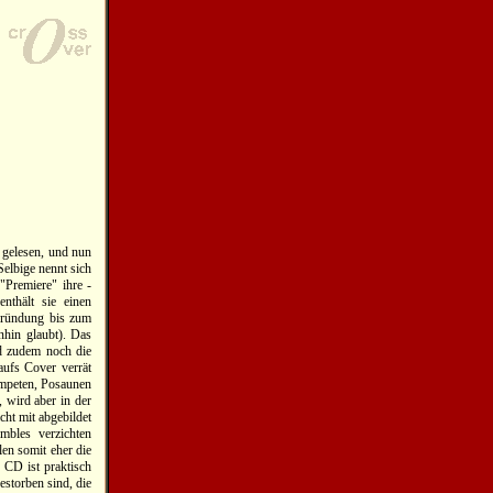
gelesen, und nun
elbige nennt sich
Premiere" ihre -
nthält sie einen
Gründung bis zum
nhin glaubt). Das
nd zudem noch die
aufs Cover verrät
rompeten, Posaunen
, wird aber in der
cht mit abgebildet
mbles verzichten
len somit eher die
 CD ist praktisch
estorben sind, die