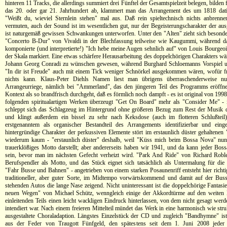
hinteren 11 Tracks, die allerdings summiert drei Fünftel der Gesamtspielzeit belegen, bilden f
das 20. oder gar 21. Jahrhundert ab, klammert man das Arrangement des um 1818 datie
"Weißt du, wieviel Sternlein stehen" mal aus. Daß rein spieltechnisch nichts anbrenn
vermuten, auch der Sound ist im wesentlichen gut, nur der Begeisterungscharakter der au
ist naturgemäß gewissen Schwankungen unterworfen. Unter den "Alten" zieht sich besonder
"Concerto B-Dur" von Vivaldi in der Blechfassung teilweise wie Kaugummi, während da
komponierte (und interpretierte!) "Ich hebe meine Augen sehnlich auf" von Louis Bourgeo
der Skala markiert. Eine etwas schärfere Herausarbeitung des doppelchörigen Charakters wä
Johann Georg Conradi zu wünschen gewesen, während Burghard Schloemanns Vorspiel un
"In dir ist Freude" auch mit einem Tick weniger Schnörkel ausgekommen wären, wofür fr
nichts kann. Klaus-Peter Diehls Namen liest man übrigens überraschenderweise nu
Arrangeurriege, nämlich bei "Ammerland", das den jüngeren Teil des Programms eröffne
Kontext als so brandfrisch durchgeht, daß es förmlich noch dampft - es ist original von 199
folgenden spiritualartigen Werken überzeugt "Get On Board" mehr als "Consider Me" - 
schleppt sich das Schlagzeug im Hintergrund ohne größeren Bezug zum Rest der Musik d
und klingt außerdem ein bissel zu sehr nach Keksdose (auch im flotteren Schlußteil
erstgenanntem als organischer Bestandteil des Arrangements identifizierbar und eing
hintergründige Charakter der perkussiven Elemente stört im erstaunlich düster gehalten
wiederum kaum - "erstaunlich düster" deshalb, weil "Küss mich beim Bossa Nova" nun 
trauerklößiges Motto darstellt; aber andererseits haben wir 1941, und da kann jeder Boss
sein, bevor man im nächsten Gefecht verheizt wird. "Park And Ride" von Richard Robl
Berufspendler als Motto, und das Stück eignet sich tatsächlich als Untermalung für di
"Fahr Busse und Bahnen" - angetrieben von einem starken Posaunenriff entsteht hier richtig
traditioneller, aber guter Sorte, im Midtempo vorwärtskommend und damit auf der Bus
stehenden Autos die lange Nase zeigend. Nicht uninteressant ist die doppelchörige Fantasi
neuen Wegen" von Michael Schütz, wenngleich einige der Akkordtürme auf den weiten 
einleitenden Teils einen leicht wackligen Eindruck hinterlassen, von dem nicht gesagt wer
intendiert war. Nach einem freieren Mittelteil mündet das Werk in eine harmonisch wie struk
ausgestaltete Choraladaption. Längstes Einzelstück der CD und zugleich "Bandhymne" is
aus der Feder von Traugott Fünfgeld, den spätestens seit dem 1. Juni 2008 jeder bl