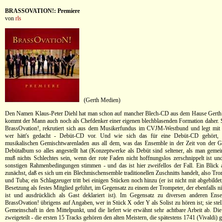
BRASSOVATION!: Premiere
von
rls
(Gerth Medien)
Den Namen Klaus-Peter Diehl hat man schon auf mancher Blech-CD aus dem Hause Gerth 
kommt der Mann auch noch als Chefdenker einer eigenen blechblasenden Formation daher. S
BrassOvation!, rekrutiert sich aus dem Musikerfundus im CVJM-Westbund und legt mit "
wer hätt's gedacht - Debüt-CD vor. Und wie sich das für eine Debüt-CD gehört, e
musikalischen Gemischtwarenladen aus all dem, was das Ensemble in der Zeit von der 
Debütalbum so alles angestellt hat (Konzeptwerke als Debüt sind seltener, als man gemei
muß nichts Schlechtes sein, wenn der rote Faden nicht hoffnungslos zerschnippelt ist u
sonstigen Rahmenbedingungen stimmen - und das ist hier zweifellos der Fall. Ein Blick 
zunächst, daß es sich um ein Blechmischensemble traditionellen Zuschnitts handelt, also T
und Tuba; ein Schlagzeuger tritt bei einigen Stücken noch hinzu (er ist nicht mit abgebildet
Besetzung als festes Mitglied geführt, im Gegensatz zu einem der Trompeter, der ebenfalls ni
ist und ausdrücklich als Gast deklariert ist). Im Gegensatz zu diversen anderen Ense
BrassOvation! übrigens auf Angaben, wer in Stück X oder Y als Solist zu hören ist; sie stel
Gemeinschaft in den Mittelpunkt, und die liefert wie erwähnt sehr achtbare Arbeit ab. Die
zweigeteilt - die ersten 15 Tracks gehören den alten Meistern, die spätestens 1741 (Vivaldi) g