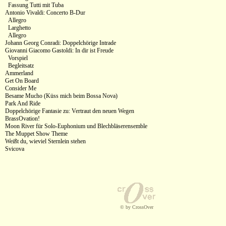
Fassung Tutti mit Tuba
Antonio Vivaldi: Concerto B-Dur
Allegro
Larghetto
Allegro
Johann Georg Conradi: Doppelchörige Intrade
Giovanni Giacomo Gastoldi: In dir ist Freude
Vorspiel
Begleitsatz
Ammerland
Get On Board
Consider Me
Besame Mucho (Küss mich beim Bossa Nova)
Park And Ride
Doppelchörige Fantasie zu: Vertraut den neuen Wegen
BrassOvation!
Moon River für Solo-Euphonium und Blechbläserensemble
The Muppet Show Theme
Weißt du, wieviel Sternlein stehen
Svicova
© by CrossOver