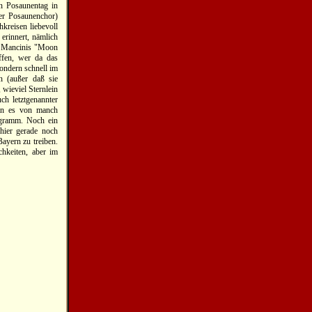
n Posaunentag in
ter Posaunenchor)
kreisen liebevoll
erinnert, nämlich
ry Mancinis "Moon
ffen, wer da das
sondern schnell im
 (außer daß sie
wieviel Sternlein
ch letztgenannter
man es von manch
ogramm. Noch ein
hier gerade noch
Bayern zu treiben.
chkeiten, aber im