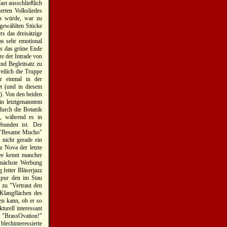
ast ausschließlich
rten Volksliedes
en würde, war zu
sgewählten Stücke
s das dreisätzige
s sehr emotional
is das grüne Ende
re der Intrade von
d Begleitsatz zu
eilich die Truppe
r einmal in der
t (und in diesem
8). Von den beiden
in letztgenanntem
urch die Botanik
), während es in
ebunden ist. Der
en "Besame Mucho"
nicht gerade ein
a Nova der letzte
ee kennt mancher
e nächste Werbung
 fetter Bläserjazz
spur den im Stau
e zu "Vertraut den
Klangflächen des
den kann, ob er so
turell interessant
t "BrassOvation!"
echinteressierte