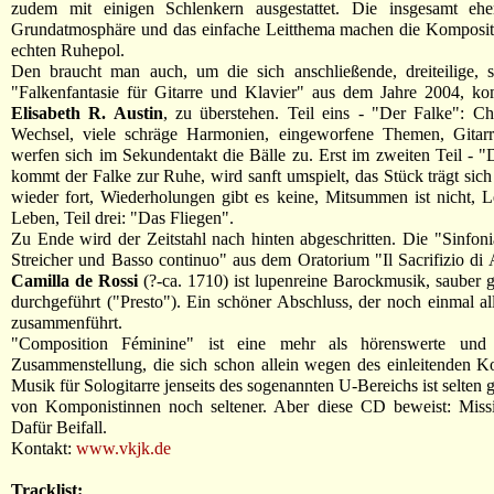
zudem mit einigen Schlenkern ausgestattet. Die insgesamt ehe
Grundatmosphäre und das einfache Leitthema machen die Komposit
echten Ruhepol.
Den braucht man auch, um die sich anschließende, dreiteilige, s
"Falkenfantasie für Gitarre und Klavier" aus dem Jahre 2004, ko
Elisabeth R. Austin
, zu überstehen. Teil eins - "Der Falke": Ch
Wechsel, viele schräge Harmonien, eingeworfene Themen, Gitar
werfen sich im Sekundentakt die Bälle zu. Erst im zweiten Teil - "
kommt der Falke zur Ruhe, wird sanft umspielt, das Stück trägt sich
wieder fort, Wiederholungen gibt es keine, Mitsummen ist nicht, 
Leben, Teil drei: "Das Fliegen".
Zu Ende wird der Zeitstahl nach hinten abgeschritten. Die "Sinfonia
Streicher und Basso continuo" aus dem Oratorium "Il Sacrifizio d
Camilla de Rossi
(?-ca. 1710) ist lupenreine Barockmusik, sauber ge
durchgeführt ("Presto"). Ein schöner Abschluss, der noch einmal all
zusammenführt.
"Composition Féminine" ist eine mehr als hörenswerte und a
Zusammenstellung, die sich schon allein wegen des einleitenden Ko
Musik für Sologitarre jenseits des sogenannten U-Bereichs ist selten
von Komponistinnen noch seltener. Aber diese CD beweist: Missi
Dafür Beifall.
Kontakt:
www.vkjk.de
Tracklist: