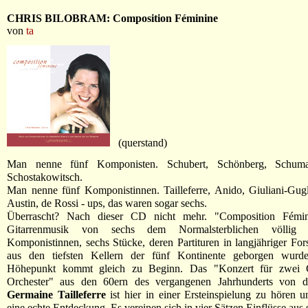
CHRIS BILOBRAM: Composition Féminine
von
ta
(querstand)
Man nenne fünf Komponisten. Schubert, Schönberg, Schuma
Schostakowitsch.
Man nenne fünf Komponistinnen. Tailleferre, Anido, Giuliani-Gugli
Austin, de Rossi - ups, das waren sogar sechs.
Überrascht? Nach dieser CD nicht mehr. "Composition Fémini
Gitarrenmusik von sechs dem Normalsterblichen völlig 
Komponistinnen, sechs Stücke, deren Partituren in langjähriger For
aus den tiefsten Kellern der fünf Kontinente geborgen wurd
Höhepunkt kommt gleich zu Beginn. Das "Konzert für zwei G
Orchester" aus den 60ern des vergangenen Jahrhunderts von d
Germaine Tailleferre
ist hier in einer Ersteinspielung zu hören u
eine echte Entdeckung. Es vereinen sich in vier Sätzen Einflüsse aus