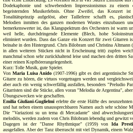
Dodekaphonie und schwebendem Impressionismus zu einem ein
begeisternden Musikerlebnis. Ohne Zweifel, das Konzert ist
Tonalitätsprinzip aufgelöst, aber Tailleferre schafft es, plastisc
Melodien inmitten des ganzen modernen Wustes einzubauen un
bemerkenswerter ist, das Klangspektrum des Orchesters ist warm u
weil helle, durchdringende Elemente (Blech, hohe Soloinstrum
eliminiert wurden. Dass das Ganze ein Konzert für zwei Gitarren ist
beinahe in den Hintergrund. Chris Bilobram und Christina Altmann (
in allen weiteren Stücken nicht in Erscheinung tritt) zupfen wei
manchmal schon sehr zurückhaltend leise und machen den dritten Sa
einer reinen Kopfhörerangelegenheit.
Kurz: Tolle Musik, gute Spieler.
Von
Maria Luisa Anido
(1907-1996) gibt es drei argentinische St
Gitarre zu hören, die virtuos vorgetragen werden und vergleichswei
aber auch ein wenig schwerfällig ausfallen, besonders "Preludio P
Gitarristen sind die Stücke, allen voran "Melodia de Argentina", aber
Übungszwecken wie geschaffen.
Emilia Giuliani-Guglielmi
erlebte die erste Hälfte des neunzehnten
und hat neben einem unaussprechbaren Namen auch sehr schöne Mus
Die "Variazioni su un tema di Mercadante" sind abwechslungsreic
melodiös, werden zudem von Chris Bilobram lebendig und gewitzt v
Dagegen ist der "Danse Rhythmique" (1959) von
Ida Prest
ausgefallen. Aber der Tanz überrascht mit viel Dynamik, einem Walze