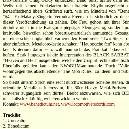
DIO-Gitarrist Craig Goldy entdeckten Band blitzt immer dann au
Wells mit seinen Frickelarien ins ultrafette Rhythmusgeflecht e
herzerfrischend übers Griffbrett surft, wie im Mittelteil von "Be
"#4". Ex-Malady-Sängerin Veronica Freeman ist sicherlich zu den 
dieser Veröffentlichung zu zählen. Die Frau gehört mit ihrer St
definitiv nicht in die Kategorie piepsiger Flenngesang, sondern prä
kraftvolle, bisweilen schon bösartig-martialisch anmutende Gesan
mit einer schier unglaublich variierenden Bandbreite. "Two Steps To
aber einfach zu Metalcore-lastig gehalten; "Hauptsache fett" kann eb
kein Kriterium dafür sein, will man sich das Prädikat "klassisc
heften. Stark hingegen ist die Interpretation des BLACK SABBAT
"Heaven and Hell" ausgefallen, welche den Urspirit recht authentisch 
Ebenfalls gefallen kann der NWoBHM-anmutende Track "Valkyr
wohingegen das abschließende "The Mob Rules" zu ideen- und farb
wurde.
So bleibt unterm Strich eine recht durchwachsene Scheibe stehen, d
orientierte Metalfans interessant, für 80er Heavy Metal-Puristen
schwerer zugänglich sein dürfte. Bleibt abzuwarten, wie sic
musikalisch zukünftig weiterentwickeln werden.
Kontakt:
www.benedictum.net
,
www.locomotiverecords.com
Tracklist:
1. Uncreation
2. Benedictum