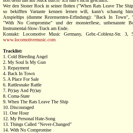
hört denn das am Stück durch? Ich hab's nicht geschafft.
Wer den Stoner Rock in seiner flotten ("When Rats Leave The Ship
so bekifften Variante kennen lernen will, kann's schaurig bim
Anspieltips (dumme Rezensenten-Erfindung): "Back In Town",
"With No Compromise" und der monsterfiese, unbenannte Bo
Instrumental-Slow-Track am Ende.
Kontakt: Locomotive Music Germany, Gebr.-Coblenz-Str. 3, 
www.locomotivemusic.com
Tracklist:
1. Cold Bleeding Angel
2. My Soul Is My Gun
3. Repayment
4. Back In Town
5. A Place For Sale
6. Rattlesnake Rattle
7. P(r)ay And P(r)ay
8. Coma-State
9. When The Rats Leave The Ship
10. Discouraged
11. One Hour
12. My Personal Hate-Song
13. Things Called "Never-Changed"
14. With No Compromise