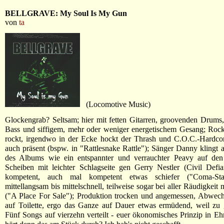
BELLGRAVE: My Soul Is My Gun
von
ta
(Locomotive Music)
Glockengrab? Seltsam; hier mit fetten Gitarren, groovenden Drum
Bass und siffigem, mehr oder weniger energetischem Gesang; Rock 
rockt, irgendwo in der Ecke hockt der Thrash und C.O.C.-Hardcor
auch präsent (bspw. in "Rattlesnake Rattle"); Sänger Danny klingt a
des Albums wie ein entspannter und verrauchter Peavy auf den
Scheiben mit leichter Schlagseite gen Gerry Nestler (Civil Defia
kompetent, auch mal kompetent etwas schiefer ("Coma-Sta
mittellangsam bis mittelschnell, teilweise sogar bei aller Räudigkeit
("A Place For Sale"); Produktion trocken und angemessen, Abwech
auf Toilette, ergo das Ganze auf Dauer etwas ermüdend, weil zu 
Fünf Songs auf vierzehn verteilt - euer ökonomisches Prinzip in Eh