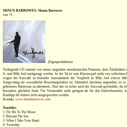
SHAUN BARROWES: Shaun Barrowes
von
*tf
(Eigenproduktion)
Vorliegende CD stammt von einem singenden amerikanischen Pianisten, dem Ähnlichkeit 
Jr. und Billy Joel nachgesagt werden. In der Tat ist sein Klavierspiel nicht von schlechten
wegen der Auswahl zu hörender Jazzstandards der Vergleich zu Billy Joel schwer fällt
Songwriting ein wesentlicher Bewertungsfaktor ist. Stimmlich durchaus angenehm, ist es
gehobenes Barniveau zu attestieren. Aber das ist sicher auch der Auswahl geschuldet, die ic
besonders glücklich finde. Für Veranstalter mehr geeignet als für den Endverbraucher, ka
Kauftipp für letztere nicht ausgesprochen werden.
Kontakt:
www.shaunbarrowes.com
Tracklist:
1. Fly Me To The Moon
2. Beyond The Sea
3. When I Take Your Hand
4. Yesterday