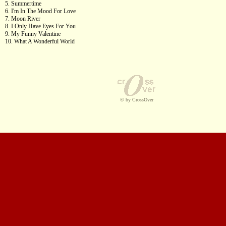
5. Summertime
6. I'm In The Mood For Love
7. Moon River
8. I Only Have Eyes For You
9. My Funny Valentine
10. What A Wonderful World
© by CrossOver