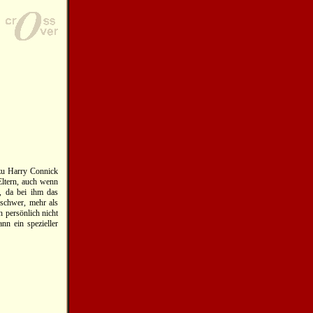
zu Harry Connick
 Eltern, auch wenn
, da bei ihm das
 schwer, mehr als
h persönlich nicht
nn ein spezieller