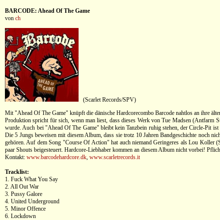
BARCODE: Ahead Of The Game
von
ch
(Scarlet Records/SPV)
Mit "Ahead Of The Game" knüpft die dänische Hardcorecombo Barcode nahtlos an ihre älte
Produktion spricht für sich, wenn man liest, dass dieses Werk von Tue Madsen (Antfarm St
wurde. Auch bei "Ahead Of The Game" bleibt kein Tanzbein ruhig stehen, der Circle-Pit ist
Die 5 Jungs beweisen mit diesem Album, dass sie trotz 10 Jahren Bandgeschichte noch nich
gehören. Auf dem Song "Course Of Action" hat auch niemand Geringeres als Lou Koller (Si
paar Shouts beigesteuert. Hardcore-Liebhaber kommen an diesem Album nicht vorbei! Pflich
Kontakt:
www.barcodehardcore.dk
,
www.scarletrecords.it
Tracklist:
1. Fuck What You Say
2. All Out War
3. Pussy Galore
4. United Underground
5. Minor Offence
6. Lockdown