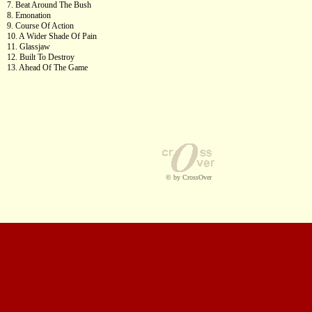
7. Beat Around The Bush
8. Emonation
9. Course Of Action
10. A Wider Shade Of Pain
11. Glassjaw
12. Built To Destroy
13. Ahead Of The Game
© by CrossOver