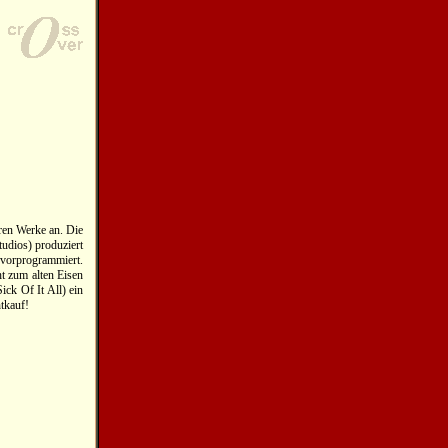
ren Werke an. Die
udios) produziert
 vorprogrammiert.
t zum alten Eisen
ck Of It All) ein
tkauf!