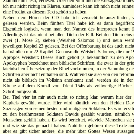
Stammbaum Jesu, verlesen. Über den Sinn und die Aussagekraft dies
ich mir nicht richtig im Klaren, zumindest kann ich mich nicht erinn
eine Predigt zu diesem Text gehört zu haben.
Neben dem Hören der CD habe ich versucht herauszufinden, w
gelesen werden. Beim fünften Titel habe ich es dann begriffen:
Eigentlich logisch, wenn man den Namen des Interpreten kennt (
Allerdings ist das nicht bei allen Titeln der Fall. Bei den Titeln eins
zwei (1. Mose 2), sieben (Weisheit Salomos 1) und neun werd
jeweiligen Kapitel 23 gelesen. Bei der Offenbarung ist das auch nich
hat nämlich nur 22 Kapitel. Genauso die Weisheit Salomos, die nur 19
Apropos Weisheit: Dieses Buch gehört ja bekanntlich zu den Apo
Apokryphen bezeichnet man biblische Schriften, die zwar in der gri
lateinischen Übersetzung der Bibel vorkommen, in der Sammlung de
Schriften aber nicht enthalten sind. Während sie also von den reform
nicht als biblisch im Vollsinn anerkannt sind, werden sie in der
Kirche auf dem Konzil von Trient 1546 als vollwertige Bücher 
Schrift aufgezählt.
Bei Titel vier ist mir auch nicht so richtig klar, warum hier der
Kapitels gewählt wurde. Hier wird nämlich von den Helden David
Sozusagen von seinen besten und mutigsten Soldaten. Es wird erzäh
zu den berühmtesten Soldaten Davids gezählt wurden, nämlich we
Menschen gekillt haben. Es wird berichtet, wieviele Menschen sie 
und wie sie das gemacht haben. Natürlich gehören diese Texte au
aber es gibt sicher andere, die mehr über Gottes Wesen aussagen