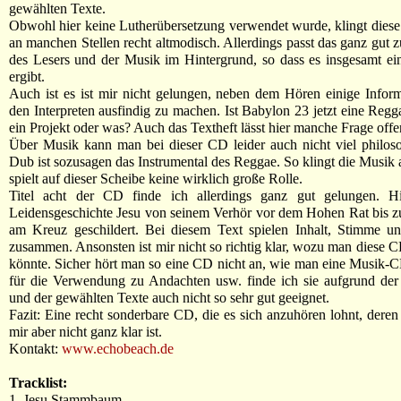
gewählten Texte.
Obwohl hier keine Lutherübersetzung verwendet wurde, klingt dies
an manchen Stellen recht altmodisch. Allerdings passt das ganz gut 
des Lesers und der Musik im Hintergrund, so dass es insgesamt ei
ergibt.
Auch ist es ist mir nicht gelungen, neben dem Hören einige Infor
den Interpreten ausfindig zu machen. Ist Babylon 23 jetzt eine Reg
ein Projekt oder was? Auch das Textheft lässt hier manche Frage offe
Über Musik kann man bei dieser CD leider auch nicht viel philos
Dub ist sozusagen das Instrumental des Reggae. So klingt die Musik a
spielt auf dieser Scheibe keine wirklich große Rolle.
Titel acht der CD finde ich allerdings ganz gut gelungen. H
Leidensgeschichte Jesu von seinem Verhör vor dem Hohen Rat bis 
am Kreuz geschildert. Bei diesem Text spielen Inhalt, Stimme u
zusammen. Ansonsten ist mir nicht so richtig klar, wozu man diese
könnte. Sicher hört man so eine CD nicht an, wie man eine Musik-
für die Verwendung zu Andachten usw. finde ich sie aufgrund der
und der gewählten Texte auch nicht so sehr gut geeignet.
Fazit: Eine recht sonderbare CD, die es sich anzuhören lohnt, der
mir aber nicht ganz klar ist.
Kontakt:
www.echobeach.de
Tracklist:
1. Jesu Stammbaum