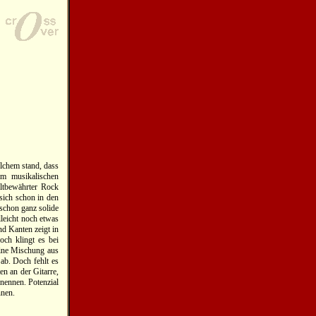
lchem stand, dass
m musikalischen
altbewährter Rock
sich schon in den
 schon ganz solide
leicht noch etwas
nd Kanten zeigt in
ch klingt es bei
 eine Mischung aus
ab. Doch fehlt es
en an der Gitarre,
nennen. Potenzial
nnen.