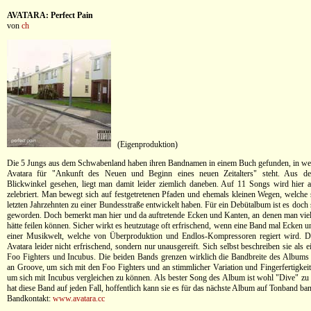
AVATARA: Perfect Pain
von
ch
(Eigenproduktion)
Die 5 Jungs aus dem Schwabenland haben ihren Bandnamen in einem Buch gefunden, in we
Avatara für "Ankunft des Neuen und Beginn eines neuen Zeitalters" steht. Aus de
Blickwinkel gesehen, liegt man damit leider ziemlich daneben. Auf 11 Songs wird hier 
zelebriert. Man bewegt sich auf festgetretenen Pfaden und ehemals kleinen Wegen, welche 
letzten Jahrzehnten zu einer Bundesstraße entwickelt haben. Für ein Debütalbum ist es doch
geworden. Doch bemerkt man hier und da auftretende Ecken und Kanten, an denen man viel
hätte feilen können. Sicher wirkt es heutzutage oft erfrischend, wenn eine Band mal Ecken u
einer Musikwelt, welche von Überproduktion und Endlos-Kompressoren regiert wird. Do
Avatara leider nicht erfrischend, sondern nur unausgereift. Sich selbst beschreiben sie als
Foo Fighters und Incubus. Die beiden Bands grenzen wirklich die Bandbreite des Albums 
an Groove, um sich mit den Foo Fighters und an stimmlicher Variation und Fingerfertigkeit
um sich mit Incubus vergleichen zu können. Als bester Song des Album ist wohl "Dive" zu 
hat diese Band auf jeden Fall, hoffentlich kann sie es für das nächste Album auf Tonband ba
Bandkontakt:
www.avatara.cc