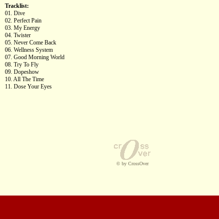
Tracklist:
01. Dive
02. Perfect Pain
03. My Energy
04. Twister
05. Never Come Back
06. Wellness System
07. Good Morning World
08. Try To Fly
09. Dopeshow
10. All The Time
11. Dose Your Eyes
© by CrossOver