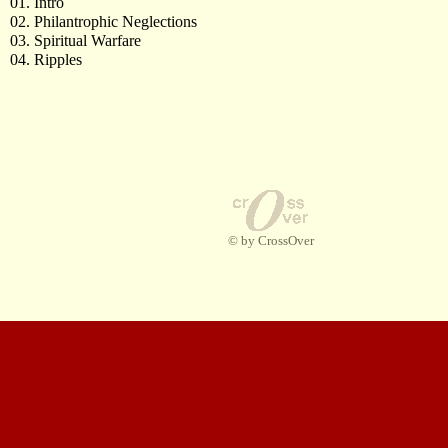
01. Intro
02. Philantrophic Neglections
03. Spiritual Warfare
04. Ripples
© by CrossOver