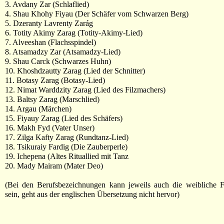
3. Avdany Zar (Schlaflied)
4. Shau Khohy Fiyau (Der Schäfer vom Schwarzen Berg)
5. Dzeranty Lavrenty Zarág
6. Totity Akimy Zarag (Totity-Akimy-Lied)
7. Alveeshan (Flachsspindel)
8. Atsamadzy Zar (Atsamadzy-Lied)
9. Shau Carck (Schwarzes Huhn)
10. Khoshdzautty Zarag (Lied der Schnitter)
11. Botasy Zarag (Botasy-Lied)
12. Nimat Warddzity Zarag (Lied des Filzmachers)
13. Baltsy Zarag (Marschlied)
14. Argau (Märchen)
15. Fiyauy Zarag (Lied des Schäfers)
16. Makh Fyd (Vater Unser)
17. Zilga Kafty Zarag (Rundtanz-Lied)
18. Tsikuraiy Fardig (Die Zauberperle)
19. Ichepena (Altes Rituallied mit Tanz
20. Mady Mairam (Mater Deo)
(Bei den Berufsbezeichnungen kann jeweils auch die weibliche 
sein, geht aus der englischen Übersetzung nicht hervor)