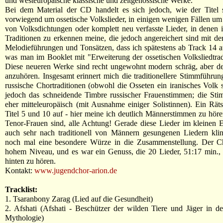
und westeuropäische klassische und zeitgenössische Werke.
Bei dem Material der CD handelt es sich jedoch, wie der Titel s
vorwiegend um ossetische Volkslieder, in einigen wenigen Fällen u
von Volksdichtungen oder komplett neu verfasste Lieder, in denen i
Traditionen zu erkennen meine, die jedoch angereichert sind mit dera
Melodieführungen und Tonsätzen, dass ich spätestens ab Track 14 a
was man im Booklet mit "Erweiterung der ossetischen Volksliedtrad
Diese neueren Werke sind recht ungewohnt modern schräg, aber d
anzuhören. Insgesamt erinnert mich die traditionellere Stimmführung
russische Chortraditionen (obwohl die Osseten ein iranisches Volk si
jedoch das schneidende Timbre russischer Frauenstimmen; die Sti
eher mitteleuropäisch (mit Ausnahme einiger Solistinnen). Ein Rät
Titel 5 und 10 auf - hier meine ich deutlich Männerstimmen zu hör
Tenor-Frauen sind, alle Achtung! Gerade diese Lieder im kleinen 
auch sehr nach traditionell von Männern gesungenen Liedern klin
noch mal eine besondere Würze in die Zusammenstellung. Der Ch
hohem Niveau, und es war ein Genuss, die 20 Lieder, 51:17 min.,
hinten zu hören.
Kontakt:
www.jugendchor-arion.de
Tracklist:
1. Tsaranbony Zarag (Lied auf die Gesundheit)
2. Afshati (Afshati - Beschützer der wilden Tiere und Jäger in de
Mythologie)