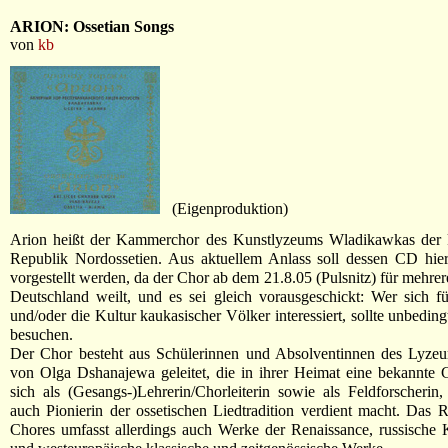
ARION: Ossetian Songs
von
kb
(Eigenproduktion)
Arion heißt der Kammerchor des Kunstlyzeums Wladikawkas der 
Republik Nordossetien. Aus aktuellem Anlass soll dessen CD hier
vorgestellt werden, da der Chor ab dem 21.8.05 (Pulsnitz) für mehrer
Deutschland weilt, und es sei gleich vorausgeschickt: Wer sich 
und/oder die Kultur kaukasischer Völker interessiert, sollte unbedin
besuchen.
Der Chor besteht aus Schülerinnen und Absolventinnen des Lyze
von Olga Dshanajewa geleitet, die in ihrer Heimat eine bekannte 
sich als (Gesangs-)Lehrerin/Chorleiterin sowie als Feldforscherin
auch Pionierin der ossetischen Liedtradition verdient macht. Das R
Chores umfasst allerdings auch Werke der Renaissance, russische