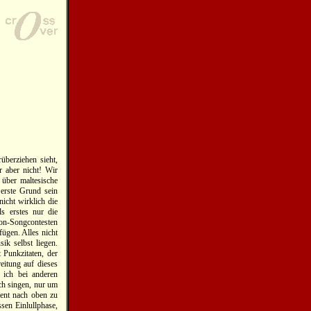
überziehen sieht,
 aber nicht! Wir
 über maltesische
 erste Grund sein
nicht wirklich die
s erstes nur die
ion-Songcontesten
fügen. Alles nicht
ik selbst liegen.
 Punkzitaten, der
itung auf dieses
 ich bei anderen
ich singen, nur um
ent nach oben zu
en Einlullphase,