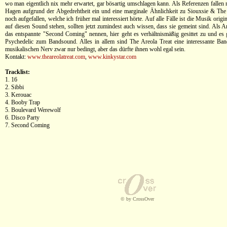
wo man eigentlich nix mehr erwartet, gar bösartig umschlagen kann. Als Referenzen fallen
Hagen aufgrund der Abgedrehtheit ein und eine marginale Ähnlichkeit zu Siouxsie & The
noch aufgefallen, welche ich früher mal interessiert hörte. Auf alle Fälle ist die Musik origi
auf diesen Sound stehen, sollten jetzt zumindest auch wissen, dass sie gemeint sind. Als A
das entspannte "Second Coming" nennen, hier geht es verhältnismäßig gesittet zu und es g
Psychedelic zum Bandsound. Alles in allem sind The Areola Treat eine interessante Ban
musikalischen Nerv zwar nur bedingt, aber das dürfte ihnen wohl egal sein.
Kontakt:
www.theareolatreat.com
,
www.kinkystar.com
Tracklist:
1. 16
2. Sibbi
3. Kerouac
4. Booby Trap
5. Boulevard Werewolf
6. Disco Party
7. Second Coming
© by CrossOver