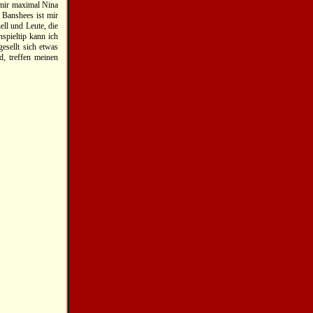
 mir maximal Nina
 Banshees ist mir
nell und Leute, die
nspieltip kann ich
esellt sich etwas
d, treffen meinen