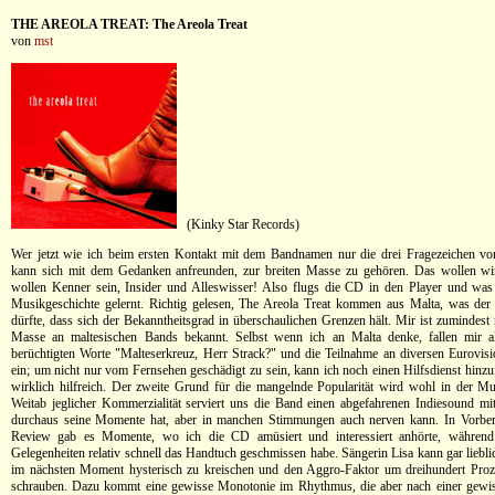
THE AREOLA TREAT: The Areola Treat
von
mst
(Kinky Star Records)
Wer jetzt wie ich beim ersten Kontakt mit dem Bandnamen nur die drei Fragezeichen vor
kann sich mit dem Gedanken anfreunden, zur breiten Masse zu gehören. Das wollen wir
wollen Kenner sein, Insider und Alleswisser! Also flugs die CD in den Player und was
Musikgeschichte gelernt. Richtig gelesen, The Areola Treat kommen aus Malta, was der
dürfte, dass sich der Bekanntheitsgrad in überschaulichen Grenzen hält. Mir ist zumindest 
Masse an maltesischen Bands bekannt. Selbst wenn ich an Malta denke, fallen mir al
berüchtigten Worte "Malteserkreuz, Herr Strack?" und die Teilnahme an diversen Eurovis
ein; um nicht nur vom Fernsehen geschädigt zu sein, kann ich noch einen Hilfsdienst hinzu
wirklich hilfreich. Der zweite Grund für die mangelnde Popularität wird wohl in der Mus
Weitab jeglicher Kommerzialität serviert uns die Band einen abgefahrenen Indiesound mit
durchaus seine Momente hat, aber in manchen Stimmungen auch nerven kann. In Vorbere
Review gab es Momente, wo ich die CD amüsiert und interessiert anhörte, während
Gelegenheiten relativ schnell das Handtuch geschmissen habe. Sängerin Lisa kann gar liebl
im nächsten Moment hysterisch zu kreischen und den Aggro-Faktor um dreihundert Proz
schrauben. Dazu kommt eine gewisse Monotonie im Rhythmus, die aber nach einer gewiss