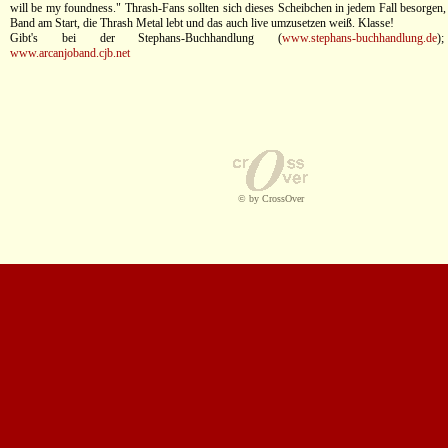
will be my foundness." Thrash-Fans sollten sich dieses Scheibchen in jedem Fall besorgen, 
Band am Start, die Thrash Metal lebt und das auch live umzusetzen weiß. Klasse!
Gibt's bei der Stephans-Buchhandlung (
www.stephans-buchhandlung.de
)
www.arcanjoband.cjb.net
© by CrossOver