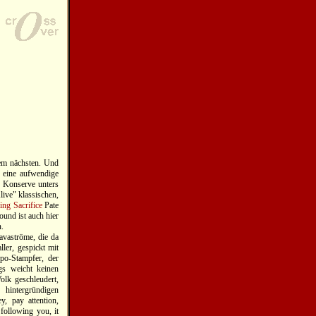
dem nächsten. Und
s eine aufwendige
e Konserve unters
live" klassischen,
ing Sacrifice
Pate
und ist auch hier
n.
Lavaströme, die da
ler, gespickt mit
po-Stampfer, der
gs weicht keinen
lk geschleudert,
hintergründigen
, pay attention,
 following you, it