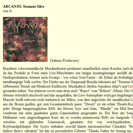
ARCANJO: Torment Alive
von
tk
(Salmus Producoes)
Brasiliens schwermetallische Musikindustrie produziert unaufhörlich einen Kracher nach 
da das Produkt in Form eines Live-Mitschnittes um einiges kostengünstiger ausfällt al
Studioproduktion, können auch Arcanjo - wie schon Soul Factor - ihr Debut als livehaftig
metalhungrige Volk werfen. Der Fünfer aus der Hauptstadt Brasilia fabriziert auf "Torment A
riffbetonten Thrash mit Metalcore-Einflüssen. Musikalisch dürften Sepultura (klar!) und
Liv
gestanden haben. Von letzteren covert man denn auch "Reject" vom "Reborn"-Album. Der So
überaus erfreulich druckvoll und klar ausgefallen, die Live-Atmosphäre wird gut eingefange
Marcelo brüllt teilweise recht barbarisch ins Mikro, was aber angesichts der metallischen 
aus die Boxen quellen, gut zum Gesamteindruck passt. "Desert" ist ein echter Thrash-Knal
jeder Menge bangertauglichen Riffs der Herren Seyr und Alan, "Blindly" ein Mid-Tem
wiederum mit einer gnadenlos guten Gitarrenarbeit ausgestattet ist. Der Rest der Son
Millimeter vom eingeschlagenen Kurs ab; es werden tonnenweise Riffs ins bangende Vo
versehen mit glühenden Gitarrensoli, garantiert frei von weichspülendem, 
Keyboardgeklimper. Die Lyrics enthalten sowohl klaren missionarischen Charakter "Hey
believe there's salvation" bis hin zu persönlichen Gebeten "Thanks Father for freeing me,