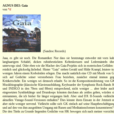
AGNUS DEI: Gaia
von
*tf
(Sandroc Records)
Jaaa, es gibt sie noch. Die Romantiker. Nur dass sie heutzutage entweder mit vorn kahl
langhaarigem Schädel, dicken rubinbestückten Keltenkreuzen und Ledermänteln üb
unterwegs sind. Oder eben wie die Macher des Gaia-Projekts sich in esoterischen Gefilden 
reinlich und glückselig lächelnd. Hinter "Gaia" stehen Gerald und Hilde Krampl, letztere t
wenigen Jahren einem Krebsleiden erlegen. Das macht natürlich eine CD mit Musik von G
sich auf Gedichte seiner verstorbenen Frau beziehen, zunächst einmal immun gege
Kritikerschelte. Ein weniges sei dennoch erlaubt. So ist die Kompositionsleistung von G
Musikbiographie (klassische Klavierausbildung, Keyboarder der Symphonic Rock-Ban
und INDIGO in den 70ern und 80ern) entsprechend, nicht weniger ... aber leider auch
eingesetzten Synthieklänge und Drumloops könnten durchaus als zeitlos gelten, würden si
entstammen, die ich bisher für längst vergangen hielt. Aber sind DX II-Sounds vielleich
aktuellen Vintage-Sound-Versionen enthalten? Dies könnte ihren Einsatz in der Jetztzeit e
aber nicht weniger nervend. Vielleicht sollte sich GK einfach auf seine Hauptbeschäftigun
und auf den von ihm ausgeübten Umgang mit Runen und Meditationsformen konzentrieren?
Die den Titeln zu Grunde liegenden Gedichte von HK bewegen sich nach meiner vorsicht