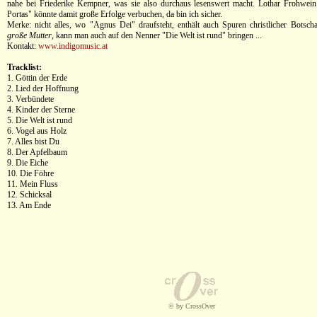
nahe bei Friederike Kempner, was sie also durchaus lesenswert macht. Lothar Frohwein
Portas" könnte damit große Erfolge verbuchen, da bin ich sicher.
Merke: nicht alles, wo "Agnus Dei" draufsteht, enthält auch Spuren christlicher Botscha
große Mutter
, kann man auch auf den Nenner "Die Welt ist rund" bringen ...
Kontakt:
www.indigomusic.at
Tracklist:
1. Göttin der Erde
2. Lied der Hoffnung
3. Verbündete
4. Kinder der Sterne
5. Die Welt ist rund
6. Vogel aus Holz
7. Alles bist Du
8. Der Apfelbaum
9. Die Eiche
10. Die Föhre
11. Mein Fluss
12. Schicksal
13. Am Ende
© by CrossOver