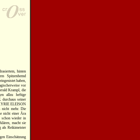
rasiertem, hinten
erm Spitzenhemd
eingenistet haben,
ragischerweise vor
erald Krampl, die
n allzu heftige
K durchaus seiner
ds KYRIE ELEISON
 nicht mehr. Die
e nicht einer Ära
t schon wieder in
rklären, macht sie
g als Reikimeister
igen Einschätzung