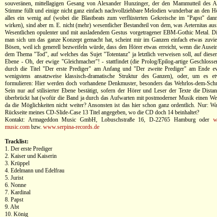
souveränen, mittellagigen Gesang von Alexander Hunzinger, der den Mammutteil des A
Stimme füllt und einige nicht ganz einfach nachvollziehbare Melodien wunderbar an den Hör
alles ein wenig auf (wobei die Blastbeats zum verflüsterten Gekreische im "Papst" dan
wirken), sind aber m. E. nicht (mehr) wesentlicher Bestandteil von dem, was Aeternitas au
Wesentlichen opulenter und mit ausladendem Gestus vorgetragener EBM-Gothic Metal. Di
man sich um das ganze Konzept gemacht hat, scheint mir im Ganzen einfach etwas zuvie
Bösen, weil ich generell bezweifeln würde, dass den Hörer etwas erreicht, wenn die Ausei
dem Thema "Tod", auf welches das Sujet "Totentanz" ja letztlich verweisen soll, auf diese
Ebene - Oh, der ewige "Gleichmacher"! - stattfindet (die Prolog/Epilog-artige Geschloss
durch die Titel "Der erste Prediger" am Anfang und "Der zweite Prediger" am Ende evo
wenigstens ansatzweise klassisch-dramatische Struktur des Ganzen), oder, um es e
formulieren: Hier werden doch vorhandene Denkmuster, besonders das Wehrlos-dem-Schnit
Sein nur auf stilisierter Ebene bestätigt, sofern der Hörer und Leser der Texte die Dista
überbrückt hat (wofür die Band ja durch das Aufwarten mit postmoderner Musik einen Weg
da die Möglichkeiten nicht weiter? Ansonsten ist das hier schon ganz ordentlich. Nur: W
Rückseite meines CD-Slide-Case 13 Titel angegeben, wo die CD doch 14 beinhaltet?
Kontakt: Armageddon Music GmbH, Lobuschstraße 16, D-22765 Hamburg oder
w
music.com
bzw.
www.serpina-records.de
Tracklist:
1. Der erste Prediger
2. Kaiser und Kaiserin
3. Krüppel
4. Edelmann und Edelfrau
5. Jurist
6. Nonne
7. Kardinal
8. Papst
9. Abt
10. König