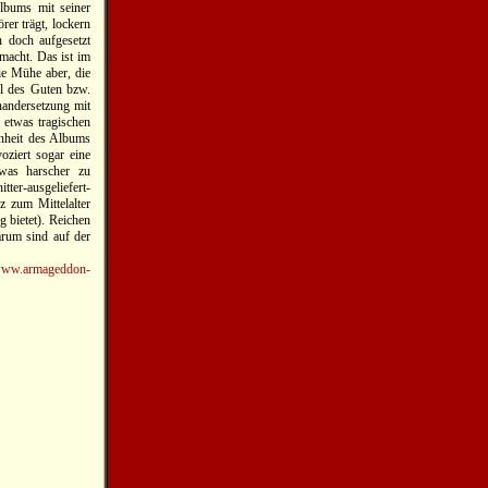
lbums mit seiner
er trägt, lockern
n doch aufgesetzt
smacht. Das ist im
e Mühe aber, die
l des Guten bzw.
nandersetzung mit
r etwas tragischen
enheit des Albums
ziert sogar eine
twas harscher zu
ter-ausgeliefert-
nz zum Mittelalter
 bietet). Reichen
arum sind auf der
ww.armageddon-