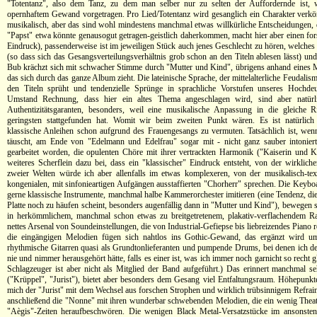
"Totentanz", also dem Tanz, zu dem man selber nur zu selten der Auffordernde ist, w
opernhaftem Gewand vorgetragen. Pro Lied/Totentanz wird gesanglich ein Charakter verkör
musikalisch, aber das sind wohl mindestens manchmal etwas willkürliche Entscheidungen, d
"Papst" etwa könnte genausogut getragen-geistlich daherkommen, macht hier aber einen fors
Eindruck), passenderweise ist im jeweiligen Stück auch jenes Geschlecht zu hören, welches 
(so dass sich das Gesangsverteilungsverhältnis grob schon an den Titeln ablesen lässt) und
Bub krächzt sich mit schwacher Stimme durch "Mutter und Kind", übrigens anhand eines M
das sich durch das ganze Album zieht. Die lateinische Sprache, der mittelalterliche Feudalis
den Titeln sprüht und tendenzielle Sprünge in sprachliche Vorstufen unseres Hochde
Umstand Rechnung, dass hier ein altes Thema angeschlagen wird, sind aber natürl
Authentizitätsgaranten, besonders, weil eine musikalische Anpassung in die gleiche R
geringsten stattgefunden hat. Womit wir beim zweiten Punkt wären. Es ist natürlich 
klassische Anleihen schon aufgrund des Frauengesangs zu vermuten. Tatsächlich ist, wenn
täuscht, am Ende von "Edelmann und Edelfrau" sogar mit - nicht ganz sauber intoniert
gearbeitet worden, die opulenten Chöre mit ihrer vertrackten Harmonik ("Kaiserin und Ka
weiteres Scherflein dazu bei, dass ein "klassischer" Eindruck entsteht, von der wirklic
zweier Welten würde ich aber allenfalls im etwas komplexeren, von der musikalisch-te
kongenialen, mit sinfonieartigen Aufgängen ausstaffierten "Chorherr" sprechen. Die Keyboa
gerne klassische Instrumente, manchmal halbe Kammerorchester imitieren (eine Tendenz, die
Platte noch zu häufen scheint, besonders augenfällig dann in "Mutter und Kind"), bewegen s
in herkömmlichem, manchmal schon etwas zu breitgetretenem, plakativ-verflachendem Ra
nettes Arsenal von Soundeinstellungen, die von Industrial-Gefiepse bis liebreizendes Piano re
die eingängigen Melodien fügen sich nahtlos ins Gothic-Gewand, das ergänzt wird u
rhythmische Gitarren quasi als Grundtonlieferanten und pumpende Drums, bei denen ich
nie und nimmer herausgehört hätte, falls es einer ist, was ich immer noch garnicht so recht 
Schlagzeuger ist aber nicht als Mitglied der Band aufgeführt.) Das erinnert manchmal 
("Krüppel", "Jurist"), bietet aber besonders dem Gesang viel Entfaltungsraum. Höhepunkte
mich der "Jurist" mit dem Wechsel aus forschen Strophen und wirklich trübsinnigem Refrain
anschließend die "Nonne" mit ihren wunderbar schwebenden Melodien, die ein wenig Thea
"Aègis"-Zeiten heraufbeschwören. Die wenigen Black Metal-Versatzstücke im ansonsten