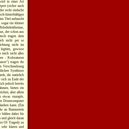
ird in einer Art
pert (sicher auch
er recht einfache
ch-hinterhältigen
im Titel auftaucht
 sogar ein kleiner
elodieleitthemas,
mus, der schon aus
utsch tragen dem
ich nicht per se
ichtung nicht im
legitim, gewisse
 mich nicht alles
en - Koloraturen
iser") tragen ihr
hen Verschmelzung
xtlichen Symbiose
rds, die natürlich
 sich zu Ende der
ich jedoch bereits
hmen, bieten ein
ichen, aber allein
m etwas stumpfe,
 den Drumcomputer
glauben kann. (Ein
sehr an Rammstein
 bilden dabei für
 und gleich daran
tre Of Tragedy zu
 sehr klaren und