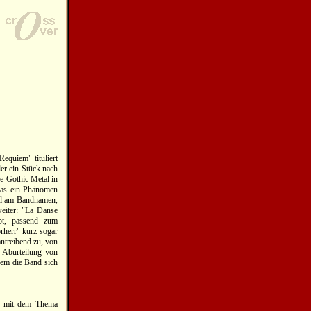
equiem" tituliert
er ein Stück nach
re Gothic Metal in
das ein Phänomen
tal am Bandnamen,
weiter: "La Danse
bt, passend zum
orherr" kurz sogar
antreibend zu, von
 Aburteilung von
 dem die Band sich
ng mit dem Thema