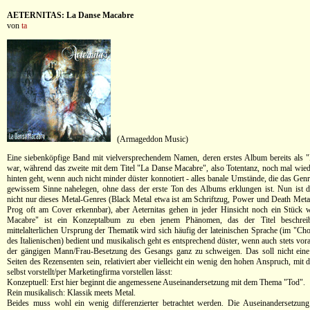
AETERNITAS: La Danse Macabre
von
ta
(Armageddon Music)
Eine siebenköpfige Band mit vielversprechendem Namen, deren erstes Album bereits als "R
war, während das zweite mit dem Titel "La Danse Macabre", also Totentanz, noch mal wied
hinten geht, wenn auch nicht minder düster konnotiert - alles banale Umstände, die das Gen
gewissem Sinne nahelegen, ohne dass der erste Ton des Albums erklungen ist. Nun ist 
nicht nur dieses Metal-Genres (Black Metal etwa ist am Schriftzug, Power und Death Me
Prog oft am Cover erkennbar), aber Aeternitas gehen in jeder Hinsicht noch ein Stück 
Macabre" ist ein Konzeptalbum zu eben jenem Phänomen, das der Titel beschrei
mittelalterlichen Ursprung der Thematik wird sich häufig der lateinischen Sprache (im "Ch
des Italienischen) bedient und musikalisch geht es entsprechend düster, wenn auch stets vor
der gängigen Mann/Frau-Besetzung des Gesangs ganz zu schweigen. Das soll nicht eine
Seiten des Rezensenten sein, relativiert aber vielleicht ein wenig den hohen Anspruch, mit
selbst vorstellt/per Marketingfirma vorstellen lässt:
Konzeptuell: Erst hier beginnt die angemessene Auseinandersetzung mit dem Thema "Tod".
Rein musikalisch: Klassik meets Metal.
Beides muss wohl ein wenig differenzierter betrachtet werden. Die Auseinandersetzu