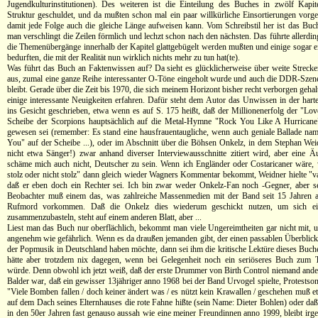
Jugendkulturinstitutionen). Des weiteren ist die Einteilung des Buches in zwölf Kapit
Struktur geschuldet, und da mußten schon mal ein paar willkürliche Einsortierungen vo
damit jede Folge auch die gleiche Länge aufweisen kann. Vom Schreibstil her ist das Buch
man verschlingt die Zeilen förmlich und lechzt schon nach den nächsten. Das führte allerdi
die Themenübergänge innerhalb der Kapitel glattgebügelt werden mußten und einige sogar e
bedurften, die mit der Realität nun wirklich nichts mehr zu tun hat(te).
Was führt das Buch an Faktenwissen auf? Da sieht es glücklicherweise über weite Strecke
aus, zumal eine ganze Reihe interessanter O-Töne eingeholt wurde und auch die DDR-Szene
bleibt. Gerade über die Zeit bis 1970, die sich meinem Horizont bisher recht verborgen gehalt
einige interessante Neuigkeiten erfahren. Dafür steht dem Autor das Unwissen in der hart
ins Gesicht geschrieben, etwa wenn es auf S. 175 heißt, daß der Millionenerfolg der "Love
Scheibe der Scorpions hauptsächlich auf die Metal-Hymne "Rock You Like A Hurricane
gewesen sei (remember: Es stand eine hausfrauentaugliche, wenn auch geniale Ballade nam
You" auf der Scheibe ...), oder im Abschnitt über die Böhsen Onkelz, in dem Stephan Wei
nicht etwa Sänger!) zwar anhand diverser Interviewausschnitte zitiert wird, aber eine 
schäme mich auch nicht, Deutscher zu sein. Wenn ich Engländer oder Costaricaner wäre,
stolz oder nicht stolz" dann gleich wieder Wagners Kommentar bekommt, Weidner hielte "
daß er eben doch ein Rechter sei. Ich bin zwar weder Onkelz-Fan noch -Gegner, aber sel
Beobachter muß einem das, was zahlreiche Massenmedien mit der Band seit 15 Jahren an
Rufmord vorkommen. Daß die Onkelz dies wiederum geschickt nutzen, um sich ei
zusammenzubasteln, steht auf einem anderen Blatt, aber ...
Liest man das Buch nur oberflächlich, bekommt man viele Ungereimtheiten gar nicht mit, u
angenehm wie gefährlich. Wenn es da draußen jemanden gibt, der einen passablen Überblick 
der Popmusik in Deutschland haben möchte, dann sei ihm die kritische Lektüre dieses Buch
hätte aber trotzdem nix dagegen, wenn bei Gelegenheit noch ein seriöseres Buch zum 
würde. Denn obwohl ich jetzt weiß, daß der erste Drummer von Birth Control niemand and
Balder war, daß ein gewisser 13jähriger anno 1968 bei der Band Urvogel spielte, Protestso
"Viele Bomben fallen / doch keiner ändert was / es nützt kein Krawallen / geschehen muß e
auf dem Dach seines Elternhauses die rote Fahne hißte (sein Name: Dieter Bohlen) oder d
in den 50er Jahren fast genauso aussah wie eine meiner Freundinnen anno 1999, bleibt irg