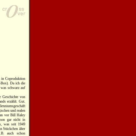
R in Coproduktion
-Box). Da ich die
, was schwarz auf
ie Geschichte von
ds erzählt. Gut.
enniumsgeschäft
gischen und realen
an vor Bill Haley
hon gar nicht in
s, was seit 1949
in Stückchen älter
B. auch schon