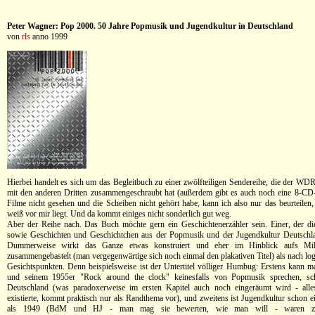
Peter Wagner: Pop 2000. 50 Jahre Popmusik und Jugendkultur in Deutschland
von
rls
anno 1999
Hierbei handelt es sich um das Begleitbuch zu einer zwölfteiligen Sendereihe, die der WD
mit den anderen Dritten zusammengeschraubt hat (außerdem gibt es auch noch eine 8-CD
Filme nicht gesehen und die Scheiben nicht gehört habe, kann ich also nur das beurteilen
weiß vor mir liegt. Und da kommt einiges nicht sonderlich gut weg.
Aber der Reihe nach. Das Buch möchte gern ein Geschichtenerzähler sein. Einer, der d
sowie Geschichten und Geschichtchen aus der Popmusik und der Jugendkultur Deutschlan
Dummerweise wirkt das Ganze etwas konstruiert und eher im Hinblick aufs Mill
zusammengebastelt (man vergegenwärtige sich noch einmal den plakativen Titel) als nach lo
Gesichtspunkten. Denn beispielsweise ist der Untertitel völliger Humbug: Erstens kann m
und seinem 1955er "Rock around the clock" keinesfalls von Popmusik sprechen, sc
Deutschland (was paradoxerweise im ersten Kapitel auch noch eingeräumt wird - alle
existierte, kommt praktisch nur als Randthema vor), und zweitens ist Jugendkultur schon e
als 1949 (BdM und HJ - man mag sie bewerten, wie man will - waren z.