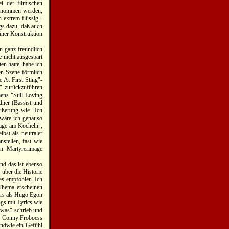
el der filmischen
rgenommen werden,
 extrem flüssig -
ngs dazu, daß auch
iner Konstruktion
n ganz freundlich
 nicht ausgespart
en hatte, habe ich
en Szene förmlich
 At First Sting"-
" zurückzuführen
ens "Still Loving
dner (Bassist und
Äußerung wie "Ich
 wäre ich genauso
vage am Köcheln",
bst als neutraler
stellen, fast wie
n Märtyrerimage
nd das ist ebenso
über die Historie
es empfohlen. Ich
Thema erscheinen
ers als Hugo Egon
ngs mit Lyrics wie
twas" schrieb und
aß Conny Froboess
endwie ein Gefühl