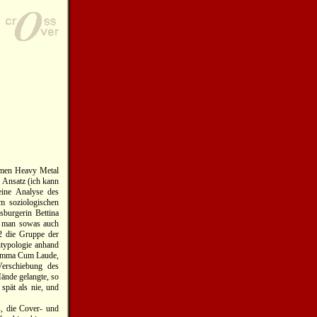
nomen Heavy Metal
n Ansatz (ich kann
eine Analyse des
m soziologischen
sburgerin Bettina
ß man sowas auch
92 die Gruppe der
ntypologie anhand
e Summa Cum Laude,
Verschiebung des
ände gelangte, so
 spät als nie, und
s, die Cover- und