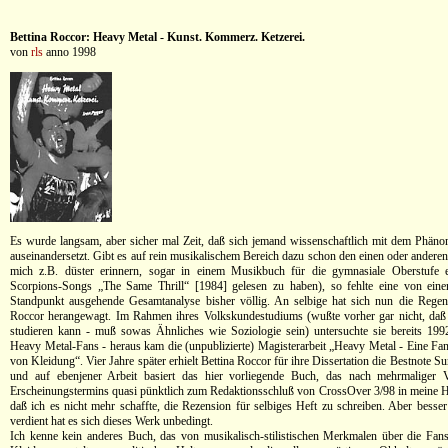
Bettina Roccor: Heavy Metal - Kunst. Kommerz. Ketzerei.
von
rls
anno 1998
Es wurde langsam, aber sicher mal Zeit, daß sich jemand wissenschaftlich mit dem Phä
auseinandersetzt. Gibt es auf rein musikalischem Bereich dazu schon den einen oder andere
mich z.B. düster erinnern, sogar in einem Musikbuch für die gymnasiale Oberstufe 
Scorpions-Songs „The Same Thrill“ [1984] gelesen zu haben), so fehlte eine von eine
Standpunkt ausgehende Gesamtanalyse bisher völlig. An selbige hat sich nun die Regen
Roccor herangewagt. Im Rahmen ihres Volkskundestudiums (wußte vorher gar nicht, da
studieren kann - muß sowas Ähnliches wie Soziologie sein) untersuchte sie bereits 19
Heavy Metal-Fans - heraus kam die (unpublizierte) Magisterarbeit „Heavy Metal - Eine Fa
von Kleidung“. Vier Jahre später erhielt Bettina Roccor für ihre Dissertation die Bestnot
und auf ebenjener Arbeit basiert das hier vorliegende Buch, das nach mehrmaliger 
Erscheinungstermins quasi pünktlich zum Redaktionsschluß von CrossOver 3/98 in meine H
daß ich es nicht mehr schaffte, die Rezension für selbiges Heft zu schreiben. Aber besser
verdient hat es sich dieses Werk unbedingt.
Ich kenne kein anderes Buch, das von musikalisch-stilistischen Merkmalen über die Fan