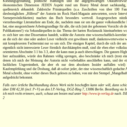
Kleidungsgestaltung, politische Haltungen und die allgegenwärtigen Okkultvorwü
ökonomischen Dimension JEDEN Aspekt rund um Heavy Metal derart sachkundig, r
quellenreich abhandelt. Zahlreiche Primärquellen (u.a. Zuschriften von über 100 Fan
diesbezüglichen „Hilferuf“ der Autorin im Rock Hard-Magazin antworteten, sowie Interv
Szenepersönlichkeiten) machen das Buch besonders wertvoll. Ausgesprochen nützli
vierzehnseitige Literaturliste am Ende, die, nachdem man sie um die ganze volkskundliche L
hat, eine ausgezeichnete Arbeitsgrundlage für alle, die sich (mit der gebotenen Vorsicht ob de
Publikationen!) via Sekundärquellen in das Thema der harten Rockmusik hineinarbeiten woll
es sich hier um eine Dissertation handelt, wählte die Autorin eine wissenschaftlich-korrek
an die sich der eine oder andere Leser vielleicht erst gewöhnen muß; dankenswerterweise wi
mit komplexesten Fachtermini nur so um sich. Die einzigen Kapitel, durch die sich der a
eigentlich nicht interessierte Leser förmlich durchkämpfen muß, sind die eben eher volksku
orientierten Abschnitte 3.1 bis 3.3, aber die kann man ja auch überschlagen. Die ganzen Hig
hier aufzuzählen, würde den Rahmen völlig sprengen, also beschränke ich mich (trotz ein
denen ich mich der Meinung der Autorin nicht vorbehaltlos anschließen kann, und der e
fachlichen Ungereimtheit, die aber eh nur dem absoluten Insider auffallen wird) 
Kaufempfehlung und die Drohung, daß ab sofort jeder, der eine wissenschaftlich gedachte 
Metal schreibt, ohne vorher dieses Buch gelesen zu haben, von mir den Stempel „Mangelhaft
aufgedrückt bekommt.
Falls eure örtliche Buchhandlung dieses Werk nicht beschaffen kann oder will, dann schic
über DM 42,30 (incl. P+V) an den I.P.-Verlag, DGZ-Ring 7, 13086 Berlin. Bestellung via In
ich mich recht erinnere, auch; schaut am besten mal unter
http://www.ip-verlag.de
nach. IS
2