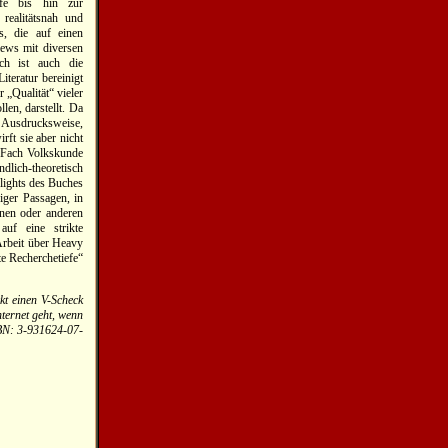
rfe bis hin zur
ealitätsnah und
s, die auf einen
iews mit diversen
ch ist auch die
iteratur bereinigt
r „Qualität“ vieler
en, darstellt. Da
te Ausdrucksweise,
rft sie aber nicht
m Fach Volkskunde
ndlich-theoretisch
hlights des Buches
iger Passagen, in
inen oder anderen
auf eine strikte
Arbeit über Heavy
e Recherchetiefe“
kt einen V-Scheck
ternet geht, wenn
BN: 3-931624-07-