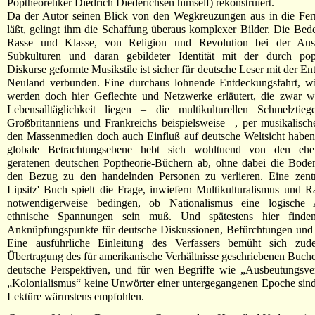
Poptheoretiker Diedrich Diederichsen himself) rekonstruiert.
Da der Autor seinen Blick von den Wegkreuzungen aus in die Fer
läßt, gelingt ihm die Schaffung überaus komplexer Bilder. Die Be
Rasse und Klasse, von Religion und Revolution bei der Aus
Subkulturen und daran gebildeter Identität mit der durch pop
Diskurse geformte Musikstile ist sicher für deutsche Leser mit der E
Neuland verbunden. Eine durchaus lohnende Entdeckungsfahrt, wi
werden doch hier Geflechte und Netzwerke erläutert, die zwar we
Lebensalltäglichkeit liegen – die multikulturellen Schmelztieg
Großbritanniens und Frankreichs beispielsweise –, per musikalisch
den Massenmedien doch auch Einfluß auf deutsche Weltsicht haben
globale Betrachtungsebene hebt sich wohltuend von den eher
geratenen deutschen Poptheorie-Büchern ab, ohne dabei die Bode
den Bezug zu den handelnden Personen zu verlieren. Eine zentr
Lipsitz' Buch spielt die Frage, inwiefern Multikulturalismus und R
notwendigerweise bedingen, ob Nationalismus eine logische 
ethnische Spannungen sein muß. Und spätestens hier finde
Anknüpfungspunkte für deutsche Diskussionen, Befürchtungen und
Eine ausführliche Einleitung des Verfassers bemüht sich zu
Übertragung des für amerikanische Verhältnisse geschriebenen Buches
deutsche Perspektiven, und für wen Begriffe wie „Ausbeutungsver
„Kolonialismus“ keine Unwörter einer untergegangenen Epoche sind
Lektüre wärmstens empfohlen.