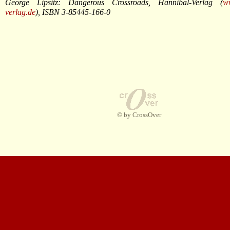
George Lipsitz: Dangerous Crossroads, Hannibal-Verlag (
w
verlag.de
), ISBN 3-85445-166-0
© by CrossOver