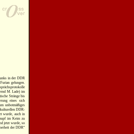
Punks in der DDR
 Furian gelungen.
prächsprotokolle
Bernd M. Lade) im
ische Stränge bis
rung eines sich
 um unbotmäßiges
ubkulturellen DDR-
t wurde, auch in
fmupf im Keim zu
nd jetzt wurde, so
cherheit der DDR“