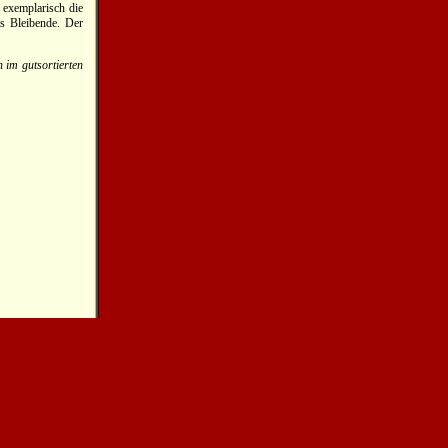
 exemplarisch die
as Bleibende. Der
 im gutsortierten