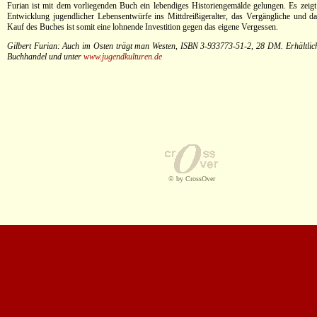
Furian ist mit dem vorliegenden Buch ein lebendiges Historiengemälde gelungen. Es zeigt
Entwicklung jugendlicher Lebensentwürfe ins Mittdreißigeralter, das Vergängliche und d
Kauf des Buches ist somit eine lohnende Investition gegen das eigene Vergessen.
Gilbert Furian: Auch im Osten trägt man Westen, ISBN 3-933773-51-2, 28 DM. Erhältlich
Buchhandel und unter
www.jugendkulturen.de
© by CrossOver