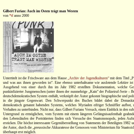
Gilbert Furian: Auch im Osten trägt man Westen
von
*tf
anno 2000
Untertitelt ist die Frischware aus dem Hause
„Archiv der Jugendkulturen“
mit dem Titel „
und was aus ihnen geworden ist“. Eine ebenso unterhaltsame wie auslotende Lektüre ist
Ausgehend von einer durch ihn im Jahr 1982 erstellten Dokumentation, welche Ges
punkinfizierter Jungmenschen (unter ihnen der nunmehrige „Kain“ der Polizeiruf-Serie – 
deutschdemokratischen System enthält, verknüpft der Autor gekonnt biographische und polit
in die jüngste Gegenwart. Den Schwerpunkt des Buches bildet dabei die Demaskie
demokratisch genannt habenden Systems, welches Myriaden eifriger Schnüffler aufbot,
Verhalten zu unterbinden. Nicht nur, dass Gilbert Furians Versuch, einen Einblick in den s
Untergrund zu ermöglichen, vom System mit einem längeren Gefängnisaufenthalt geahnde
den Lebensläufen der Porträtierten finden sich Versuche des Staatsmonopols, jeden Au
ersticken. Die höchst interessante Gegenüberstellung von Statements der Beteiligten 1982 u
der Autor, durch die „preussische Akkuratesse der Genossen vom Ministerium für Staatssi
überhaupt erst möglich.