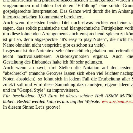
vorgenommen und bilden bei deren "Erfüllung" eine solide Grund
gospelgerechte Interpretation. Das Ganze wird durch die im Anhang
interpretatorischen Kommentare bereichert.
Auch wenn die ersten beiden Titel noch etwas leichter erscheinen
sagen, dass solide pianistische und klangtechnische Fertigkeiten vor
um diese lohnenden Arrangements auch entsprechend spielen zu kö
ist gut so, denn abgespeckte "It's easy to play-Noten", die nicht ha
Name ohnehin nicht verspricht, gibt es schon zu viele).
Insgesamt ist der Notentext sehr übersichtlich gehalten und erfreuli
leicht nachvollziehbaren Akkordsymbolen ergänzt. Auch die
Gestaltung des Einbandes halte ich für sehr gelungen.
Auch wenn an zwei, drei Stellen die Notation auf den ersten
"abschreckt" (manche Grooves lassen sich eben viel leichter nachsp
Noten abspielen), so lohnt sich in jedem Fall die Erarbeitung aller 
zuletzt soll und wird diese Sammlung dazu anregen, eigene Ideen 
und im "Gospel Style" zu improvisieren.
Für bescheidene 9,90 Euro ist dieses schöne Heft (ISMN M-700
haben. Bestellt werden kann es u.a. auf der Website:
www.zebemusic
In diesem Sinne: Let's groove!