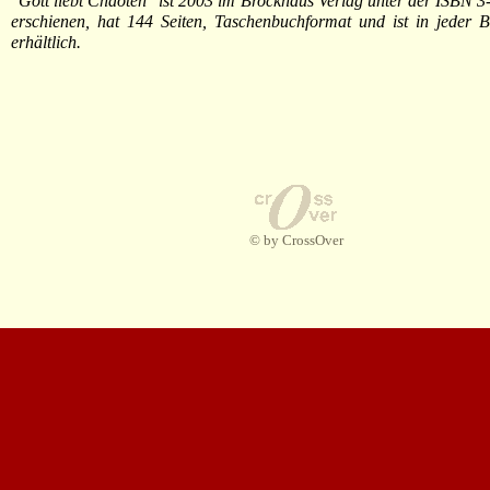
"Gott liebt Chaoten" ist 2003 im Brockhaus Verlag unter der ISBN 
erschienen, hat 144 Seiten, Taschenbuchformat und ist in jeder 
erhältlich.
© by CrossOver