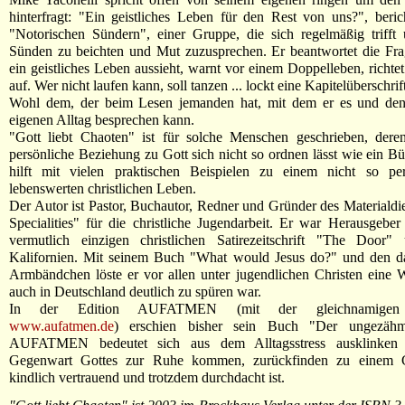
hinterfragt: "Ein geistliches Leben für den Rest von uns?", beri
"Notorischen Sündern", einer Gruppe, die sich regelmäßig trifft
Sünden zu beichten und Mut zuzusprechen. Er beantwortet die Fra
ein geistliches Leben aussieht, warnt vor einem Doppelleben, richtet
auf. Wer nicht laufen kann, soll tanzen ... lockt eine Kapitelüberschrift
Wohl dem, der beim Lesen jemanden hat, mit dem er es und d
eigenen Alltag besprechen kann.
"Gott liebt Chaoten" ist für solche Menschen geschrieben, der
persönliche Beziehung zu Gott sich nicht so ordnen lässt wie ein Bü
hilft mit vielen praktischen Beispielen zu einem nicht so per
lebenswerten christlichen Leben.
Der Autor ist Pastor, Buchautor, Redner und Gründer des Materialdi
Specialities" für die christliche Jugendarbeit. Er war Herausgeber
vermutlich einzigen christlichen Satirezeitschrift "The Door"
Kalifornien. Mit seinem Buch "What would Jesus do?" und den d
Armbändchen löste er vor allen unter jugendlichen Christen eine W
auch in Deutschland deutlich zu spüren war.
In der Edition AUFATMEN (mit der gleichnamigen Ze
www.aufatmen.de
) erschien bisher sein Buch "Der ungezähm
AUFATMEN bedeutet sich aus dem Alltagsstress ausklinken
Gegenwart Gottes zur Ruhe kommen, zurückfinden zu einem G
kindlich vertrauend und trotzdem durchdacht ist.