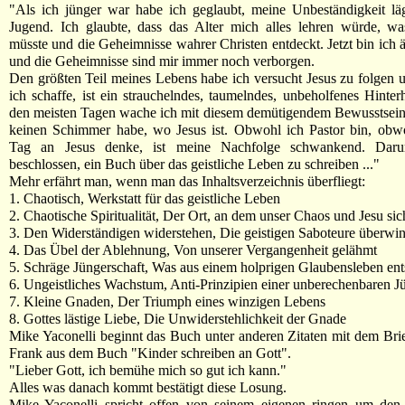
"Als ich jünger war habe ich geglaubt, meine Unbeständigkeit lä
Jugend. Ich glaubte, dass das Alter mich alles lehren würde, wa
müsste und die Geheimnisse wahrer Christen entdeckt. Jetzt bin ich ält
und die Geheimnisse sind mir immer noch verborgen.
Den größten Teil meines Lebens habe ich versucht Jesus zu folgen u
ich schaffe, ist ein strauchelndes, taumelndes, unbeholfenes Hinter
den meisten Tagen wache ich mit diesem demütigendem Bewusstsein 
keinen Schimmer habe, wo Jesus ist. Obwohl ich Pastor bin, obwo
Tag an Jesus denke, ist meine Nachfolge schwankend. Dar
beschlossen, ein Buch über das geistliche Leben zu schreiben ..."
Mehr erfährt man, wenn man das Inhaltsverzeichnis überfliegt:
1. Chaotisch, Werkstatt für das geistliche Leben
2. Chaotische Spiritualität, Der Ort, an dem unser Chaos und Jesu sich
3. Den Widerständigen widerstehen, Die geistigen Saboteure überwi
4. Das Übel der Ablehnung, Von unserer Vergangenheit gelähmt
5. Schräge Jüngerschaft, Was aus einem holprigen Glaubensleben ent
6. Ungeistliches Wachstum, Anti-Prinzipien einer unberechenbaren J
7. Kleine Gnaden, Der Triumph eines winzigen Lebens
8. Gottes lästige Liebe, Die Unwiderstehlichkeit der Gnade
Mike Yaconelli beginnt das Buch unter anderen Zitaten mit dem Bri
Frank aus dem Buch "Kinder schreiben an Gott".
"Lieber Gott, ich bemühe mich so gut ich kann."
Alles was danach kommt bestätigt diese Losung.
Mike Yaconelli spricht offen von seinem eigenen ringen um den