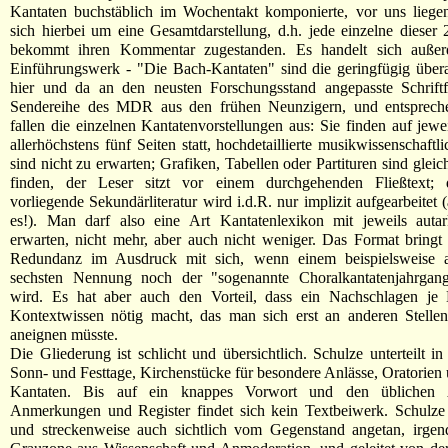
Kantaten buchstäblich im Wochentakt komponierte, vor uns liegen
sich hierbei um eine Gesamtdarstellung, d.h. jede einzelne dieser
bekommt ihren Kommentar zugestanden. Es handelt sich auße
Einführungswerk - "Die Bach-Kantaten" sind die geringfügig überar
hier und da an den neusten Forschungsstand angepasste Schriftf
Sendereihe des MDR aus den frühen Neunzigern, und entsprec
fallen die einzelnen Kantatenvorstellungen aus: Sie finden auf jewei
allerhöchstens fünf Seiten statt, hochdetaillierte musikwissenschaft
sind nicht zu erwarten; Grafiken, Tabellen oder Partituren sind glei
finden, der Leser sitzt vor einem durchgehenden Fließtext; d
vorliegende Sekundärliteratur wird i.d.R. nur implizit aufgearbeitet 
es!). Man darf also eine Art Kantatenlexikon mit jeweils autar
erwarten, nicht mehr, aber auch nicht weniger. Das Format bringt
Redundanz im Ausdruck mit sich, wenn einem beispielsweise 
sechsten Nennung noch der "sogenannte Choralkantatenjahrgang"
wird. Es hat aber auch den Vorteil, dass ein Nachschlagen je 
Kontextwissen nötig macht, das man sich erst an anderen Stelle
aneignen müsste.
Die Gliederung ist schlicht und übersichtlich. Schulze unterteilt in
Sonn- und Festtage, Kirchenstücke für besondere Anlässe, Oratorien 
Kantaten. Bis auf ein knappes Vorwort und den üblichen 
Anmerkungen und Register findet sich kein Textbeiwerk. Schulze 
und streckenweise auch sichtlich vom Gegenstand angetan, irgen