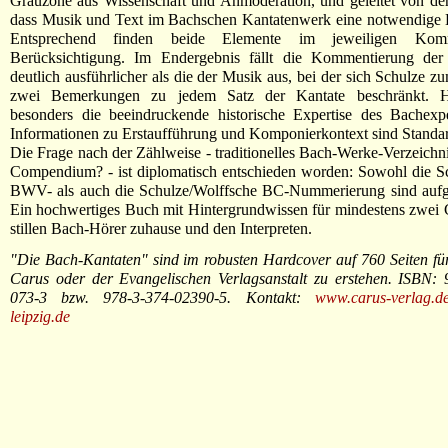
Grauzone aus Wissenschaft und Anmoderation, und geleitet von der
dass Musik und Text im Bachschen Kantatenwerk eine notwendige E
Entsprechend finden beide Elemente im jeweiligen Kom
Berücksichtigung. Im Endergebnis fällt die Kommentierung der
deutlich ausführlicher als die der Musik aus, bei der sich Schulze zu
zwei Bemerkungen zu jedem Satz der Kantate beschränkt. Hie
besonders die beeindruckende historische Expertise des Bachexpe
Informationen zu Erstaufführung und Komponierkontext sind Standa
Die Frage nach der Zählweise - traditionelles Bach-Werke-Verzeichn
Compendium? - ist diplomatisch entschieden worden: Sowohl die S
BWV- als auch die Schulze/Wolffsche BC-Nummerierung sind aufgef
Ein hochwertiges Buch mit Hintergrundwissen für mindestens zwei
stillen Bach-Hörer zuhause und den Interpreten.
"Die Bach-Kantaten" sind im robusten Hardcover auf 760 Seiten fü
Carus oder der Evangelischen Verlagsanstalt zu erstehen. ISBN: 
073-3 bzw. 978-3-374-02390-5. Kontakt:
www.carus-verlag.d
leipzig.de