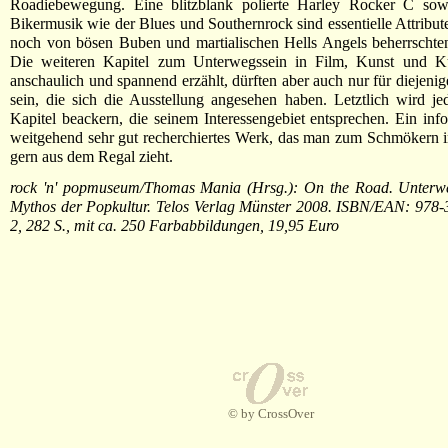
Roadiebewegung. Eine blitzblank polierte Harley Rocker C sowi
Bikermusik wie der Blues und Southernrock sind essentielle Attribut
noch von bösen Buben und martialischen Hells Angels beherrscht
Die weiteren Kapitel zum Unterwegssein in Film, Kunst und K
anschaulich und spannend erzählt, dürften aber auch nur für diejenig
sein, die sich die Ausstellung angesehen haben. Letztlich wird je
Kapitel beackern, die seinem Interessengebiet entsprechen. Ein inf
weitgehend sehr gut recherchiertes Werk, das man zum Schmökern 
gern aus dem Regal zieht.
rock 'n' popmuseum/Thomas Mania (Hrsg.): On the Road. Unterwe
Mythos der Popkultur. Telos Verlag Münster 2008. ISBN/EAN: 978-
2, 282 S., mit ca. 250 Farbabbildungen, 19,95 Euro
© by CrossOver