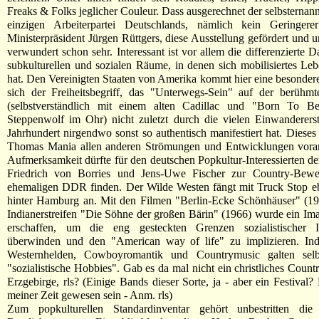
Freaks & Folks jeglicher Couleur. Dass ausgerechnet der selbsternann
einzigen Arbeiterpartei Deutschlands, nämlich kein Geringe
Ministerpräsident Jürgen Rüttgers, diese Ausstellung gefördert und un
verwundert schon sehr. Interessant ist vor allem die differenzierte D
subkulturellen und sozialen Räume, in denen sich mobilisiertes Leb
hat. Den Vereinigten Staaten von Amerika kommt hier eine besondere
sich der Freiheitsbegriff, das "Unterwegs-Sein" auf der berühm
(selbstverständlich mit einem alten Cadillac und "Born To 
Steppenwolf im Ohr) nicht zuletzt durch die vielen Einwanderers
Jahrhundert nirgendwo sonst so authentisch manifestiert hat. Dieses 
Thomas Mania allen anderen Strömungen und Entwicklungen vora
Aufmerksamkeit dürfte für den deutschen Popkultur-Interessierten de
Friedrich von Borries und Jens-Uwe Fischer zur Country-Bew
ehemaligen DDR finden. Der Wilde Westen fängt mit Truck Stop eb
hinter Hamburg an. Mit den Filmen "Berlin-Ecke Schönhäuser" (1
Indianerstreifen "Die Söhne der großen Bärin" (1966) wurde ein Ima
erschaffen, um die eng gesteckten Grenzen sozialistischer 
überwinden und den "American way of life" zu implizieren. India
Westernhelden, Cowboyromantik und Countrymusic galten selb
"sozialistische Hobbies". Gab es da mal nicht ein christliches Count
Erzgebirge, rls? (Einige Bands dieser Sorte, ja - aber ein Festival
meiner Zeit gewesen sein - Anm. rls)
Zum popkulturellen Standardinventar gehört unbestritten di