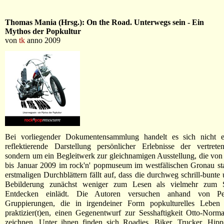
Thomas Mania (Hrsg.): On the Road. Unterwegs sein - Ein
Mythos der Popkultur
von
tk
anno 2009
Bei vorliegender Dokumentensammlung handelt es sich nicht 
reflektierende Darstellung persönlicher Erlebnisse der vertrete
sondern um ein Begleitwerk zur gleichnamigen Ausstellung, die vo
bis Januar 2009 im rock'n' popmuseum im westfälischen Gronau st
erstmaligen Durchblättern fällt auf, dass die durchweg schrill-bunte
Bebilderung zunächst weniger zum Lesen als vielmehr zum 
Entdecken einlädt. Die Autoren versuchen anhand von P
Gruppierungen, die in irgendeiner Form popkulturelles Lebe
praktizier(t)en, einen Gegenentwurf zur Sesshaftigkeit Otto-Norm
zeichnen. Unter ihnen finden sich Roadies, Biker, Trucker, Hipp