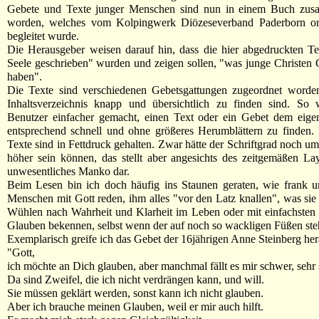
Gebete und Texte junger Menschen sind nun in einem Buch zus
worden, welches vom Kolpingwerk Diözeseverband Paderborn org
begleitet wurde.
Die Herausgeber weisen darauf hin, dass die hier abgedruckten T
Seele geschrieben" wurden und zeigen sollen, "was junge Christen 
haben".
Die Texte sind verschiedenen Gebetsgattungen zugeordnet worde
Inhaltsverzeichnis knapp und übersichtlich zu finden sind. So
Benutzer einfacher gemacht, einen Text oder ein Gebet dem eige
entsprechend schnell und ohne größeres Herumblättern zu finden. 
Texte sind in Fettdruck gehalten. Zwar hätte der Schriftgrad noch u
höher sein können, das stellt aber angesichts des zeitgemäßen La
unwesentliches Manko dar.
Beim Lesen bin ich doch häufig ins Staunen geraten, wie frank u
Menschen mit Gott reden, ihm alles "vor den Latz knallen", was si
Wühlen nach Wahrheit und Klarheit im Leben oder mit einfachsten
Glauben bekennen, selbst wenn der auf noch so wackligen Füßen ste
Exemplarisch greife ich das Gebet der 16jährigen Anne Steinberg her
"Gott,
ich möchte an Dich glauben, aber manchmal fällt es mir schwer, sehr
Da sind Zweifel, die ich nicht verdrängen kann, und will.
Sie müssen geklärt werden, sonst kann ich nicht glauben.
Aber ich brauche meinen Glauben, weil er mir auch hilft.