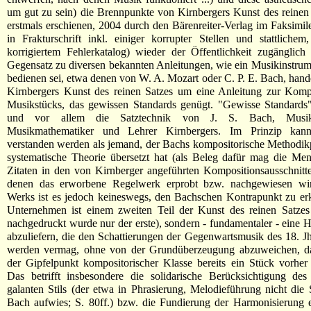
um gut zu sein) die Brennpunkte von Kirnbergers Kunst des reinen
erstmals erschienen, 2004 durch den Bärenreiter-Verlag im Faksimil
in Frakturschrift inkl. einiger korrupter Stellen und stattlich
korrigiertem Fehlerkatalog) wieder der Öffentlichkeit zugänglic
Gegensatz zu diversen bekannten Anleitungen, wie ein Musikinstrume
bedienen sei, etwa denen von W. A. Mozart oder C. P. E. Bach, handel
Kirnbergers Kunst des reinen Satzes um eine Anleitung zur Kompo
Musikstücks, das gewissen Standards genügt. "Gewisse Standards"
und vor allem die Satztechnik von J. S. Bach, Musikre
Musikmathematiker und Lehrer Kirnbergers. Im Prinzip kann
verstanden werden als jemand, der Bachs kompositorische Methodikp
systematische Theorie übersetzt hat (als Beleg dafür mag die Me
Zitaten in den von Kirnberger angeführten Kompositionsausschnitt
denen das erworbene Regelwerk erprobt bzw. nachgewiesen wir
Werks ist es jedoch keineswegs, den Bachschen Kontrapunkt zu erk
Unternehmen ist einem zweiten Teil der Kunst des reinen Satzes 
nachgedruckt wurde nur der erste), sondern - fundamentaler - eine 
abzuliefern, die den Schattierungen der Gegenwartsmusik des 18. Jh
werden vermag, ohne von der Grundüberzeugung abzuweichen, d
der Gipfelpunkt kompositorischer Klasse bereits ein Stück vorher 
Das betrifft insbesondere die solidarische Berücksichtigung des
galanten Stils (der etwa in Phrasierung, Melodieführung nicht die 
Bach aufwies; S. 80ff.) bzw. die Fundierung der Harmonisierung 