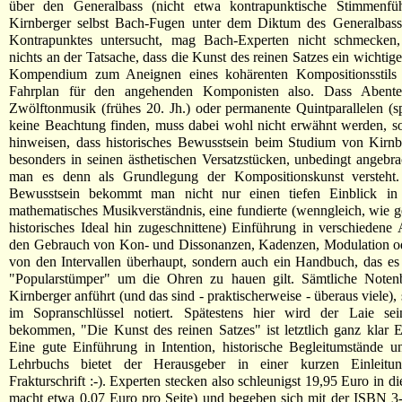
über den Generalbass (nicht etwa kontrapunktische Stimmenfü
Kirnberger selbst Bach-Fugen unter dem Diktum des Generalbasse
Kontrapunktes untersucht, mag Bach-Experten nicht schmecken,
nichts an der Tatsache, dass die Kunst des reinen Satzes ein wichtige
Kompendium zum Aneignen eines kohärenten Kompositionsstils da
Fahrplan für den angehenden Komponisten also. Dass Abente
Zwölftonmusik (frühes 20. Jh.) oder permanente Quintparallelen (sp
keine Beachtung finden, muss dabei wohl nicht erwähnt werden, so
hinweisen, dass historisches Bewusstsein beim Studium von Kirnb
besonders in seinen ästhetischen Versatzstücken, unbedingt angebra
man es denn als Grundlegung der Kompositionskunst versteht
Bewusstsein bekommt man nicht nur einen tiefen Einblick in
mathematisches Musikverständnis, eine fundierte (wenngleich, wie ge
historisches Ideal hin zugeschnittene) Einführung in verschiedene
den Gebrauch von Kon- und Dissonanzen, Kadenzen, Modulation od
von den Intervallen überhaupt, sondern auch ein Handbuch, das e
"Popularstümper" um die Ohren zu hauen gilt. Sämtliche Notenbe
Kirnberger anführt (und das sind - praktischerweise - überaus viele),
im Sopranschlüssel notiert. Spätestens hier wird der Laie se
bekommen, "Die Kunst des reinen Satzes" ist letztlich ganz klar 
Eine gute Einführung in Intention, historische Begleitumstände u
Lehrbuchs bietet der Herausgeber in einer kurzen Einleitun
Frakturschrift :-). Experten stecken also schleunigst 19,95 Euro in d
macht etwa 0,07 Euro pro Seite) und begeben sich mit der ISBN 3