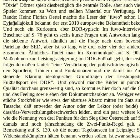
"Dixie" Dörner spielt diesbezüglich die zentrale Rolle, aber auch vi
Spieler kommen zu Wort und stellten Material zur Verfügung.
Rande: Heinz Florian Oertel machte die Leser der "fuwo" schon 
Eyjafjallajökull bekannt, der erst 2010 europaweite Bekanntheit bek
Und noch ein Kuriosum, aber DDR-typisch: Im fuwo-Intervie
Buschner auf S. 76 geht es sechs kurze Fragen und Antworten lan
die siebente Antwort, nämlich auf die Frage nach dem bevors
Parteitag der SED, aber ist so lang wie drei oder vier der ande
zusammen. Ähnliches findet man im Kommuniquè auf S. 9
Maßnahmen zur Leistungssteigerung im DDR-Fußball geht, der erst
folgendermaßen lautet: "eine Verstärkung der politisch-ideologisch
den Sportlern, Trainern und Funktionären und die damit im 
stehende Klärung ideologischer Grundfragen der Leistungsst
Fußballsport der DDR". Und obwohl manche Bilder in puncto 
Qualität durchaus grenzwertig sind, so kommt es hier doch auf die
und das Feeling sowie eben den Dokumentcharakter an. Weniger ver
etliche Stockfehler wie etwa der abstruse Absatz mitten im Satz au
Tatsache, daß entweder der Autor oder der Lektor (oder beide) 
dass/das-Verwechslungsbeschwerden leiden, und ein paar weitere k
wie die Nennung von drei Punkten für den Sieg über Österreich auf 
damals und noch jahrzehntelang die Zwei-Punkt-Regel galt. 
Bemerkung auf S. 139, ob die neuen Tagebauseen im Leipziger 
Widerstandskämpfern hätten benannt werden sollen, ist zwar sarkast