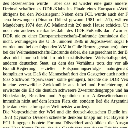
des Rezensenten wurde - aber das ist wieder eine ganz andere 
Dreimal schafften es DDR-Klubs ins Finale eines Europacup-Wettb
übrigens bei den Pokalsiegern: Neben dem FCL wurde auch der F
Jena bezwungen (Dinamo Tbilissi gewann 1981 mit 2:1), währe
Magdeburg 1974 den AC Mailand mit 2:0 nach Hause schickte. Und
noch ein anderes markantes Jahr des DDR-Fußballs dar: Zwar sch
DDR nie zu einer Europameisterschafts-Endrunde (zumindest die
nicht, wohingegen die U-19-Junioren 1986 in Jugoslawien sogar E
wurden und bei der folgenden WM in Chile Bronze gewannen), aber
bei der Weltmeisterschafts-Endrunde dabei, die ausgerechnet in der B
also nicht nur schlicht im nichtsozialistischen Wirtschaftsgebie
anderen deutschen Staat, zu dem das Verhältnis trotz der vor al
Brandt-Regierung erzielten Entspannungserfolge naturgemä
kompliziert war. Daß die Mannschaft dort den Gastgeber auch noch m
(das Stichwort "Sparwasser" sollte genügen), brachte die DDR-Ver
in eine verzweifelte Zwickmühle aus Jubel und Ernüchterung, 
erwischte die Elf die deutlich schwerere Zweitrundengruppe und ha
Niederlande, Brasilien und Argentinien nur Außenseiterchanc
immerhin nicht auf dem letzten Platz ein, sondern ließ die Argentini
(die dann vier Jahre später Weltmeister wurden).
Die Vorgeschichte der WM und die deutsch-deutschen Duelle im
1973 (Dynamo Dresden scheiterte denkbar knapp am FC Bayern 
FCL hingegen bootete Fortuna Düsseldorf aus) bilden die Ausgan