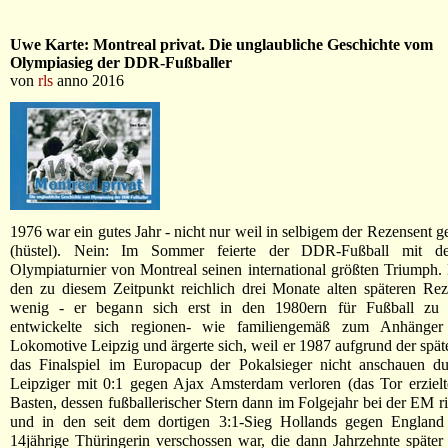
Uwe Karte: Montreal privat. Die unglaubliche Geschichte vom
Olympiasieg der DDR-Fußballer
von
rls
anno 2016
1976 war ein gutes Jahr - nicht nur weil in selbigem der Rezensent 
(hüstel). Nein: Im Sommer feierte der DDR-Fußball mit 
Olympiaturnier von Montreal seinen international größten Triumph. 
den zu diesem Zeitpunkt reichlich drei Monate alten späteren Re
wenig - er begann sich erst in den 1980ern für Fußball zu in
entwickelte sich regionen- wie familiengemäß zum Anhänge
Lokomotive Leipzig und ärgerte sich, weil er 1987 aufgrund der spät
das Finalspiel im Europacup der Pokalsieger nicht anschauen dur
Leipziger mit 0:1 gegen Ajax Amsterdam verloren (das Tor erziel
Basten, dessen fußballerischer Stern dann im Folgejahr bei der EM ri
und in den seit dem dortigen 3:1-Sieg Hollands gegen England
14jährige Thüringerin verschossen war, die dann Jahrzehnte später