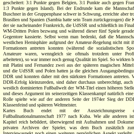
gescheitert: 3:1 Punkte gegen Belgien, 3:1 Punkte auch gegen Fran
1:3 Punkte gegen Island). Bei der Endrunde kam die Mannscha
Buschner in der Gruppenphase schwer in Schwung, erreichte aber t
Brasilien und Spanien (Sambia hatte sein Team zurückgezogen) die K
der sie nacheinander Frankreich, die UdSSR und schließlich im Fina
WM-Dritten Polen bezwang und während dieser fünf Spiele gerade
Gegentore kassierte. Selbst wenn man bedenkt, daß die Mannscha
westlichen Hemisphäre aufgrund der Amateur-Regelung nicht mit ih
Formationen antreten konnten (während die sozialistischen Sport
Amateure waren, wenngleich sie oftmals trotzdem unter Prof
arbeiteten), so war immer noch genug Qualität im Spiel. So wirkten b
mit Platini und Fernandez zwei aus der späteren magischen Mittelf
und die UdSSR und Polen hatten ja die gleichen Ausgangsbedingu
DDR und konnten daher mit den stärksten Formationen antreten. V
DDR-Erfolg kleinzureden, sind daher durchaus unberechtigt, auch
westlich dominierten Fußballwelt der WM-Titel einen höheren Stelle
und dieses Argument im seinerzeitigen Klassenkampf natürlich ein
Rolle spielte wie auf der anderen Seite der 1974er Sieg der D
Klassenfeind und späteren Weltmeister.
Kartes Buch endet mit der Auszeichnungsreise
Fußballnationalmannschaft 1977 nach Kuba. Wie alle anderen ist
Kapitel reich bebildert, überwiegend mit Aufnahmen und Dokume
privaten Archiven der Spieler, was dem Buch zusätzlich zu
Interviewaspekt noch einen weiteren persönlichen Aspekt verleiht