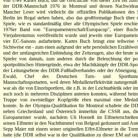
von Uwe Kartes Buch, das die Geschichte von dieser Zeit bis zum
der DDR-Mannschaft 1976 in Montreal und dessen Nachwirkung
Mancher Leser wird vielleicht die offiziellen Publikationen des 
Berlin im Regal stehen haben, also das großformatige Buch über 
Spiele, wie es standardmäßig über alle Olympischen Spiele erschi
1976er Band von "Europameisterschaft/Europacup", einer Buchs
Vierjahresturnus veröffentlicht wurde und jeweils eine Europameis
vier EC-Saisons aufarbeitete. Kartes Buch bringt eine teilweise 
Sichtweise ein - zum einen aufgrund der sehr persönlichen Erzählwei
und der umfangreichen Einbindung der Zeitzeugen, also der heute 
Spieler von damals, zum anderen durch die Beleuchtung der pol
sportpolitischen Hintergründe, etwa der Machtkämpfe der DDR-Spo
der Leitungsebene des DDR-Fußballverbandes oder der Abneigung
Ewald, Chef des Deutschen Turn- und Sportbund
Mannschaftssportarten, weil deren Medailleneffektivität naturgemäß 
war als die von Einzelsportlern, die z.B. in der Leichtathletik oder
auch noch in mehreren Disziplinen antreten konnten, während beim
Truppe von zweistelliger Kopfgröße eben maximal eine Medai
konnte. In der Olympia-Qualifikation für Montreal schaltete die D
neben Griechenland und Österreich immerhin die CSSR aus, d
Europameister wurde, nachdem Uli Hoeneß im Elfmeterschießen
seinen Elfmeter in den Nachthimmel von Belgrad gedonnert und An
Sepp Maier mit einem seiner originellen Effet-Elfmeter in die Tormit
hatte (die DDR selbst war in der Qualifikation zu dieser EM auf ori