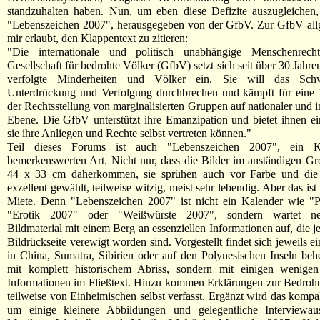
standzuhalten haben. Nun, um eben diese Defizite auszugleichen, 
"Lebenszeichen 2007", herausgegeben von der GfbV. Zur GfbV allg
mir erlaubt, den Klappentext zu zitieren:
"Die internationale und politisch unabhängige Menschenrechts
Gesellschaft für bedrohte Völker (GfbV) setzt sich seit über 30 Jahre
verfolgte Minderheiten und Völker ein. Sie will das Sch
Unterdrückung und Verfolgung durchbrechen und kämpft für eine 
der Rechtsstellung von marginalisierten Gruppen auf nationaler und i
Ebene. Die GfbV unterstützt ihre Emanzipation und bietet ihnen 
sie ihre Anliegen und Rechte selbst vertreten können."
Teil dieses Forums ist auch "Lebenszeichen 2007", ein K
bemerkenswerten Art. Nicht nur, dass die Bilder im anständigen G
44 x 33 cm daherkommen, sie sprühen auch vor Farbe und die
exzellent gewählt, teilweise witzig, meist sehr lebendig. Aber das ist
Miete. Denn "Lebenszeichen 2007" ist nicht ein Kalender wie "P
"Erotik 2007" oder "Weißwürste 2007", sondern wartet n
Bildmaterial mit einem Berg an essenziellen Informationen auf, die j
Bildrückseite verewigt worden sind. Vorgestellt findet sich jeweils ei
in China, Sumatra, Sibirien oder auf den Polynesischen Inseln behe
mit komplett historischem Abriss, sondern mit einigen wenigen 
Informationen im Fließtext. Hinzu kommen Erklärungen zur Bedrohu
teilweise von Einheimischen selbst verfasst. Ergänzt wird das kompa
um einige kleinere Abbildungen und gelegentliche Interviewaus