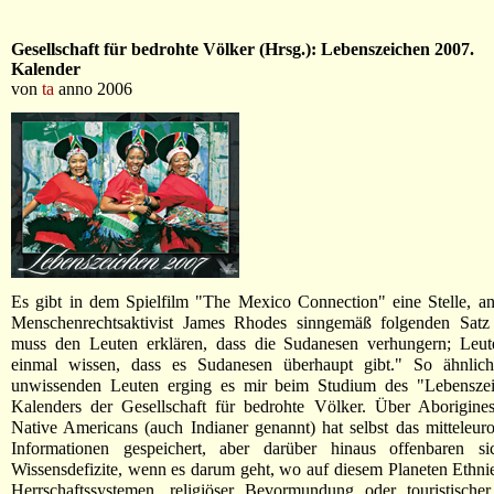
Gesellschaft für bedrohte Völker (Hrsg.): Lebenszeichen 2007.
Kalender
von
ta
anno 2006
Es gibt in dem Spielfilm "The Mexico Connection" eine Stelle, a
Menschenrechtsaktivist James Rhodes sinngemäß folgenden Satz 
muss den Leuten erklären, dass die Sudanesen verhungern; Leute
einmal wissen, dass es Sudanesen überhaupt gibt." So ähnlic
unwissenden Leuten erging es mir beim Studium des "Lebensze
Kalenders der Gesellschaft für bedrohte Völker. Über Aborigin
Native Americans (auch Indianer genannt) hat selbst das mitteleur
Informationen gespeichert, aber darüber hinaus offenbaren s
Wissensdefizite, wenn es darum geht, wo auf diesem Planeten Ethnie
Herrschaftssystemen, religiöser Bevormundung oder touristische