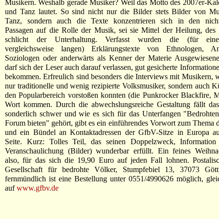
Musikern. Weshalb gerade Musiker? Weil das Motto des 2007er-Kal
und Tanz lautet. So sind nicht nur die Bilder stets Bilder von M
Tanz, sondern auch die Texte konzentrieren sich in den nicht-
Passagen auf die Rolle der Musik, sei sie Mittel der Heilung, des 
schlicht der Unterhaltung. Verfasst wurden die (für ein
vergleichsweise langen) Erklärungstexte von Ethnologen, An
Soziologen oder anderwärts als Kenner der Materie Ausgewiesen
darf sich der Leser auch darauf verlassen, gut gesicherte Informatione
bekommen. Erfreulich sind besonders die Interviews mit Musikern, we
nur traditionelle und wenig rezipierte Volksmusiker, sondern auch Kü
den Popularbereich vorstoßen konnten (die Punkrocker Blackfire,
Wort kommen. Durch die abwechslungsreiche Gestaltung fällt das
sonderlich schwer und wie es sich für das Unterfangen "Bedrohte
Forum bieten" gehört, gibt es ein einführendes Vorwort zum Thema 
und ein Bündel an Kontaktadressen der GfbV-Sitze in Europa auf
Seite. Kurz: Tolles Teil, das seinen Doppelzweck, Information
Veranschaulichung (Bilder) wunderbar erfüllt. Ein feines Weihna
also, für das sich die 19,90 Euro auf jeden Fall lohnen. Postalis
Gesellschaft für bedrohte Völker, Stumpfebiel 13, 37073 Göt
fernmündlich ist eine Bestellung unter 0551/4990626 möglich, gleic
auf
www.gfbv.de