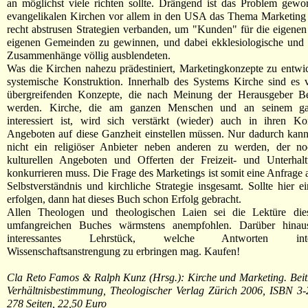
an möglichst viele richten sollte. Drängend ist das Problem gewor
evangelikalen Kirchen vor allem in den USA das Thema Marketing 
recht abstrusen Strategien verbanden, um "Kunden" für die eigene
eigenen Gemeinden zu gewinnen, und dabei ekklesiologische und
Zusammenhänge völlig ausblendeten.
Was die Kirchen nahezu prädestiniert, Marketingkonzepte zu entwick
systemische Konstruktion. Innerhalb des Systems Kirche sind es 
übergreifenden Konzepte, die nach Meinung der Herausgeber B
werden. Kirche, die am ganzen Menschen und an seinem g
interessiert ist, wird sich verstärkt (wieder) auch in ihren K
Angeboten auf diese Ganzheit einstellen müssen. Nur dadurch kann
nicht ein religiöser Anbieter neben anderen zu werden, der n
kulturellen Angeboten und Offerten der Freizeit- und Unterhaltu
konkurrieren muss. Die Frage des Marketings ist somit eine Anfrage a
Selbstverständnis und kirchliche Strategie insgesamt. Sollte hier
erfolgen, dann hat dieses Buch schon Erfolg gebracht.
Allen Theologen und theologischen Laien sei die Lektüre die
umfangreichen Buches wärmstens anempfohlen. Darüber hinaus
interessantes Lehrstück, welche Antworten interdi
Wissenschaftsanstrengung zu erbringen mag. Kaufen!
Cla Reto Famos & Ralph Kunz (Hrsg.): Kirche und Marketing. Beit
Verhältnisbestimmung, Theologischer Verlag Zürich 2006, ISBN 3-
278 Seiten, 22,50 Euro