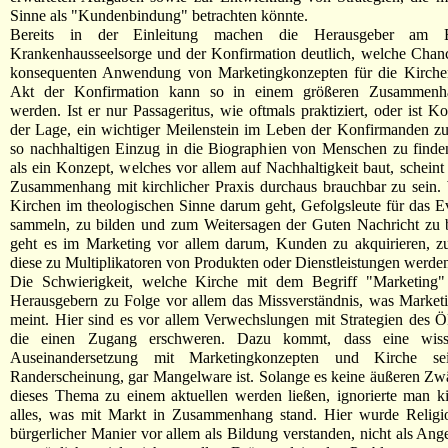
Sinne als "Kundenbindung" betrachten könnte.
Bereits in der Einleitung machen die Herausgeber am B
Krankenhausseelsorge und der Konfirmation deutlich, welche Chanc
konsequenten Anwendung von Marketingkonzepten für die Kirche
Akt der Konfirmation kann so in einem größeren Zusammenh
werden. Ist er nur Passageritus, wie oftmals praktiziert, oder ist K
der Lage, ein wichtiger Meilenstein im Leben der Konfirmanden z
so nachhaltigen Einzug in die Biographien von Menschen zu finde
als ein Konzept, welches vor allem auf Nachhaltigkeit baut, scheint
Zusammenhang mit kirchlicher Praxis durchaus brauchbar zu sein.
Kirchen im theologischen Sinne darum geht, Gefolgsleute für das 
sammeln, zu bilden und zum Weitersagen der Guten Nachricht zu b
geht es im Marketing vor allem darum, Kunden zu akquirieren, z
diese zu Multiplikatoren von Produkten oder Dienstleistungen werden
Die Schwierigkeit, welche Kirche mit dem Begriff "Marketing" 
Herausgebern zu Folge vor allem das Missverständnis, was Marketi
meint. Hier sind es vor allem Verwechslungen mit Strategien des
die einen Zugang erschweren. Dazu kommt, dass eine wissen
Auseinandersetzung mit Marketingkonzepten und Kirche se
Randerscheinung, gar Mangelware ist. Solange es keine äußeren Zw
dieses Thema zu einem aktuellen werden ließen, ignorierte man kir
alles, was mit Markt in Zusammenhang stand. Hier wurde Religio
bürgerlicher Manier vor allem als Bildung verstanden, nicht als Ange