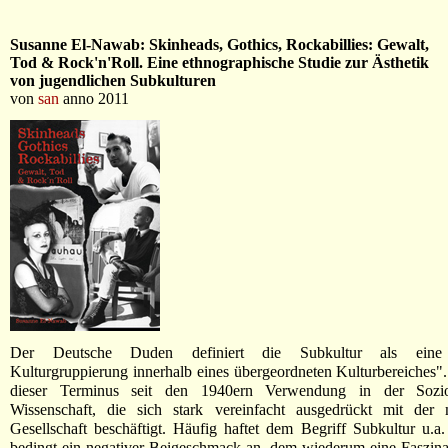
Susanne El-Nawab: Skinheads, Gothics, Rockabillies: Gewalt,
Tod & Rock'n'Roll. Eine ethnographische Studie zur Ästhetik
von jugendlichen Subkulturen
von
san
anno 2011
Der Deutsche Duden definiert die Subkultur als eine 
Kulturgruppierung innerhalb eines übergeordneten Kulturbereiches".
dieser Terminus seit den 1940ern Verwendung in der Soziol
Wissenschaft, die sich stark vereinfacht ausgedrückt mit der 
Gesellschaft beschäftigt. Häufig haftet dem Begriff Subkultur u.a
bedingt ein negativer Beigeschmack an, dem wiederum eine Faszin