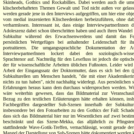
Skinheads, Gothics und Rockabillies. Dabei werden auch die umst
klischeebehafteten Themen Gewalt und Tod nicht außen vor gelass
werden gerade jene in den Interviews aufgegriffen, um hier eine obj
vom medial inszenierten Klischeedenken herbeizuführen, ohne dab
verharmlosen. Interessant ist, dass einige InterviewpartnerInnen 
Adoleszenz dabei schon überschritten haben und auch ihren Wandel 
Subkultur während des Erwachsenwerdens und damit das Fes
persönlichen Wertgefüges bei anhaltender Leidenschaft für ih
portraitieren. Die umgangssprachliche Dokumentation der A
InterviewpartnerInnen lockert dabei den soziologisch-wissen
Sprachtenor auf. Nachteilig für den Lesefluss ist jedoch die optis
der für wissenschaftliche Arbeiten üblichen Fußnoten. Leider wir
Arbeit der Eingangssatz der Doktormutter, dass es sich bei den (
Subkulturellen um Menschen handelt, "die mit einer Akademikeri
nichts zu tun haben", nicht nachhaltig widerlegt. Aus persönlichen s
Erfahrungen heraus kann dem durchaus widersprochen werden. W
wäre weiterhin gewesen, dass das Bildmaterial zur Veranschau
Bezug zu den textlichen Erläuterungen hätte erhalten können, ins
Fachbegriffen dargestellter Sub-Szenen innerhalb der Subkultur
insbesondere bei den Fotoarbeiten zu den Gothics der Fall: Schade
dass sich das Bildmaterial hier nur im Wesentlichen auf zwei bestim
beschränkt und das Szene-Mekka, das alljährlich zu Pfingste
stattfindende Wave-Gotik-Treffen, vernachlässigt, womit gerade de
Mangel der Darstellung von Sub-Szenen hätte dokumentiert werden 