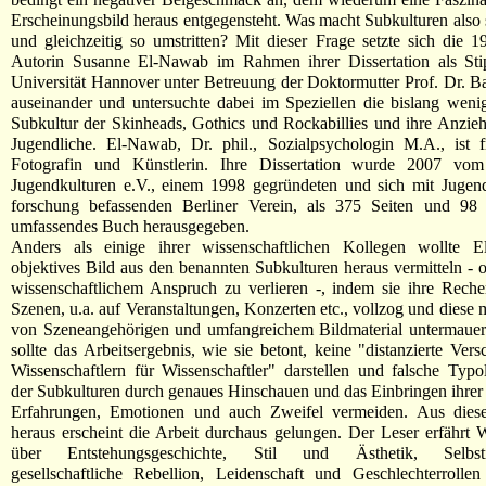
Erscheinungsbild heraus entgegensteht. Was macht Subkulturen also s
und gleichzeitig so umstritten? Mit dieser Frage setzte sich die 
Autorin Susanne El-Nawab im Rahmen ihrer Dissertation als Stip
Universität Hannover unter Betreuung der Doktormutter Prof. Dr. 
auseinander und untersuchte dabei im Speziellen die bislang wenig
Subkultur der Skinheads, Gothics und Rockabillies und ihre Anzieh
Jugendliche. El-Nawab, Dr. phil., Sozialpsychologin M.A., ist f
Fotografin und Künstlerin. Ihre Dissertation wurde 2007 vo
Jugendkulturen e.V., einem 1998 gegründeten und sich mit Jugend
forschung befassenden Berliner Verein, als 375 Seiten und 98
umfassendes Buch herausgegeben.
Anders als einige ihrer wissenschaftlichen Kollegen wollte 
objektives Bild aus den benannten Subkulturen heraus vermitteln - 
wissenschaftlichem Anspruch zu verlieren -, indem sie ihre Rech
Szenen, u.a. auf Veranstaltungen, Konzerten etc., vollzog und diese 
von Szeneangehörigen und umfangreichem Bildmaterial untermauert
sollte das Arbeitsergebnis, wie sie betont, keine "distanzierte Vers
Wissenschaftlern für Wissenschaftler" darstellen und falsche Typo
der Subkulturen durch genaues Hinschauen und das Einbringen ihre
Erfahrungen, Emotionen und auch Zweifel vermeiden. Aus die
heraus erscheint die Arbeit durchaus gelungen. Der Leser erfährt 
über Entstehungsgeschichte, Stil und Ästhetik, Selbstin
gesellschaftliche Rebellion, Leidenschaft und Geschlechterrollen