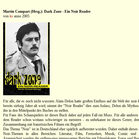
Martin Compart (Hrsg.): Dark Zone - Ein Noir Reader
von
ks
anno 2005
Für alle, die es noch nicht wussten: Alain Delon hatte großen Einfluss auf die Welt der noir
bereits siebzig Jahre alt wird, nimmt der "Noir Reader" dies zum Anlass, Delon als Mytho
ihn in den Mittelpunkt des Buches zu stellen.
Für Fans des Schauspielers ist dieses Buch daher auf jeden Fall ein Muss. Für alle anderen
dem Reader schon weitaus schwieriger zu meistern - zu unbekannt ist dieses Genre, de
Zusammenhang mit französischen Filmen ein Begriff.
Das Thema "Noir" ist in Deutschland eher spärlich aufbereitet worden. Daher enthält diese
Noir-Themen in allen Bereichen: Literatur, Film, Fernsehen, Musik, Comic und C
Angereichert werden die stellenweise interessanten Berichte mit Filmplakaten, Fotos und Bu