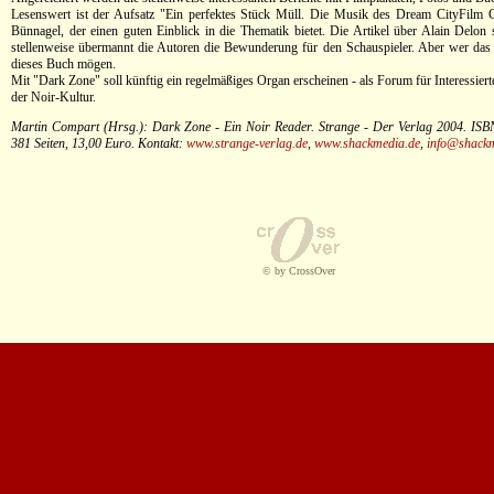
Lesenswert ist der Aufsatz "Ein perfektes Stück Müll. Die Musik des Dream CityFilm
Bünnagel, der einen guten Einblick in die Thematik bietet. Die Artikel über Alain Delon s
stellenweise übermannt die Autoren die Bewunderung für den Schauspieler. Aber wer das 
dieses Buch mögen.
Mit "Dark Zone" soll künftig ein regelmäßiges Organ erscheinen - als Forum für Interessiert
der Noir-Kultur.
Martin Compart (Hrsg.): Dark Zone - Ein Noir Reader. Strange - Der Verlag 2004. ISB
381 Seiten, 13,00 Euro. Kontakt:
www.strange-verlag.de
,
www.shackmedia.de
,
info@shackm
© by CrossOver