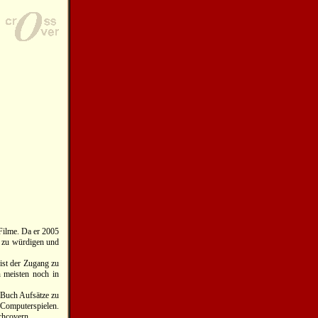
-Filme. Da er 2005
s zu würdigen und
 ist der Zugang zu
n meisten noch in
s Buch Aufsätze zu
omputerspielen.
chcovern.