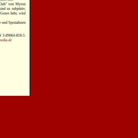
 Club" von Myron
ind zu subjektiv,
Genre liebt, wird
e und Spezialisten
N 3-89064-818-5.
edia.de