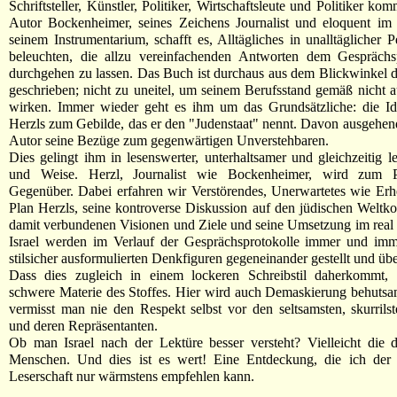
Schriftsteller, Künstler, Politiker, Wirtschaftsleute und Politiker k
Autor Bockenheimer, seines Zeichens Journalist und eloquent i
seinem Instrumentarium, schafft es, Alltägliches in unalltäglicher P
beleuchten, die allzu vereinfachenden Antworten dem Gesprächsp
durchgehen zu lassen. Das Buch ist durchaus aus dem Blickwinkel d
geschrieben; nicht zu uneitel, um seinem Berufsstand gemäß nicht a
wirken. Immer wieder geht es ihm um das Grundsätzliche: die I
Herzls zum Gebilde, das er den "Judenstaat" nennt. Davon ausgehend
Autor seine Bezüge zum gegenwärtigen Unverstehbaren.
Dies gelingt ihm in lesenswerter, unterhaltsamer und gleichzeitig le
und Weise. Herzl, Journalist wie Bockenheimer, wird zum Pr
Gegenüber. Dabei erfahren wir Verstörendes, Unerwartetes wie Erh
Plan Herzls, seine kontroverse Diskussion auf den jüdischen Weltko
damit verbundenen Visionen und Ziele und seine Umsetzung im real 
Israel werden im Verlauf der Gesprächsprotokolle immer und imm
stilsicher ausformulierten Denkfiguren gegeneinander gestellt und übe
Dass dies zugleich in einem lockeren Schreibstil daherkommt, b
schwere Materie des Stoffes. Hier wird auch Demaskierung behutsa
vermisst man nie den Respekt selbst vor den seltsamsten, skurrils
und deren Repräsentanten.
Ob man Israel nach der Lektüre besser versteht? Vielleicht die 
Menschen. Und dies ist es wert! Eine Entdeckung, die ich der in
Leserschaft nur wärmstens empfehlen kann.