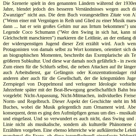
Die Szenerie spielt in den genannten Ländern während der 1930e
Jahre, blendet jedoch des besseren Verständnisses wegen auch d
Zwanziger" nicht aus. Die dem Buch vorangestellten Zitate von Al
("Wenn einer mit Vergnügen in Reih und Glied zu einer Musik mars
dann ... hat er sein großes Gehirn nur aus Irrtum bekommen") un
Legende Coco Schumann ("Wer den Swing in sich hat, kann ni
Gleichschritt marschieren") markieren die Leitlinie, an der entlang 
der widerspenstigen Jugend dieser Zeit erzählt wird. Auch wen
Protagonisten von damals selbst zu Wort kommen, orientiert sich de
an biographischen Momenten, beschreibt das Exemplarische als Te
größeren Subkultur. Und diese war damals noch gefährlich - in zweier
Zum einen für die Schlurfs selbst, die neben Attacken auf ihr länge
auch Arbeitsdienst, gar Gefängnis oder Konzentrationslager ris
anderen aber auch für die Gesellschaft, der die kriegsmüden Jug
Zerrspiegel von Doppelmoral und verlogener Ideologie vorhielt
Jahrzehnte später mit der Beat-Bewegung gesellschaftlich Bahn bra
vorgelebt: Nicht-Anpassung, Nicht-Mitmachen, individuelles Freise
Norm- und Regelbruch. Dieser Aspekt der Geschichte steht im Mit
Buches, wobei die Musik gelegentlich zum Ornament wird. Aber
konsequent, denn es ging den Aufmüpfigen genau um dies - musikalis
und eingefasst. Und so verwundert es auch nicht, dass Swing und J
Linie nicht als musikalische, sondern als kulturelle Phänomene 
Erzählten vorgeben. Eine ebenso lehrreiche wie aufklärerische Lektür
manchmal die Frage, ob diese jugendkulturell eingefasste Widerst