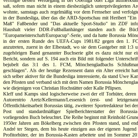
verfolgte dessen Werdegang in der Oberliga oder Liga aufmerksa
saß, sofern man nicht in einem diesbezüglich unterprivilegierten 
wohnte, samstags auch regelmäßig vor dem Fernseher und verfolgt
in der Bundesliga, über das die ARD-Sportschau mit Heribert "Ein
Maß" Faßbender und "Das aktuelle Sport-Studio" im ZDF info
Haushalt vieler DDR-Fußballanhänger standen auch die Büc
"Europameisterschaft/Europacup"-Serie, und da hatte Borussia Mö
in der ersten Runde des UEFA-Cups 1981/82 gegen den 1. F
anzutreten, zuerst in der Elbestadt, wo sie dem Gastgeber mit 1:3 u
zugehörigen Band genannter Buchserie gibt es dazu nicht nur ei
Bericht, sondern auf S. 194 auch ein Bild mit folgender Unterschri
bejubelt das 3:1 des 1. FCM, Mönchengladbachs Schlußman
geschlagen". Als der heutige Rezensent dann ein Alter erreicht hat
sich selber aktiver für die Bundesliga interessierte, da stand Uwe K
den Pfosten und verband sich mit dem Namen Borussia Mönchengla
wie diejenigen von Christian Hochstätter oder Kalle Pflipsen.
Kleff und Kamps sind logischerweise zwei der elf Torhüter, deren
Autorentrio Aretz/Kellermann/Lessenich (erst- und letztgena
Öffentlichkeitsarbeit Borussias tätig, zweiterer Sportredakteur bei d
Post und standardmäßiger Spielberichterstatter der Borussia
vorliegenden Buch beleuchtet. Die Reihe beginnt mit Reinhold Gruner
1950er Jahren am Bökelberg zwischen den Pfosten stand, und end
André ter Stegen, dem bis heute einzigen aus der eigenen Jugend
Profitorhüter, der im Borussia-Kasten arbeitete und im Sommer 20