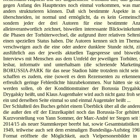
gegen Anfang des Haupttextes noch einmal vorkommen, was man 
anders strukturieren können. Daß sich bestimmte Aspekte in 
überschneiden, ist normal und ermöglicht, da es kein Gemeinscha
sondern jeder der drei Autoren für eine bestimmte Anz
alleinverantwortlich zeichnet, bisweilen interessante Blickwinkelunt
die Phasen der Torhüterwechsel, die aufgrund ihrer relativen Selten
einen speziellen Status haben. Die Autoren kennen sich im Thema
verschweigen auch die eine oder andere dunklere Stunde nicht, z
ausführlich aus der jeweils aktuellen Tagespresse und biswei
Interviews mit Menschen aus dem Umfeld der jeweiligen Torhüter, 
lesbar, informativ und unterhaltsam (die schreiende Marketing
BORUSSIA-PARK für das neue Stadion hätte trotzdem nicht sein
schaffen es zudem, eine (soweit es dem Rezensenten zu erkennen 
erfreulich geringe Fehlerdichte hinzubekommen. Nur hätten sie si
werden sollen, ob der Konditionstrainer der Borussia Drygals
Drygalsky heißt, und Klaus Augenthaler wird auch nicht ganz froh sei
ein und derselben Seite einmal so und einmal Augentaler heißt ...
Der Schlußteil des Buches gehört einem Überblick über all die ande
die außer den elf der Einzelkapitel noch das Borussia-Tor gehütet
Kurzvorstellung von Yann Sommer, der Marc-André ter Stegen seit
2014/15 als neuer Stammkeeper beerbt hat, sowie Gesamtstatistiken t
1949, teilweise auch seit dem erstmaligen Bundesliga-Aufstieg 19
Format eröffnete die Möglichkeit, auch Vielpersonenbilder in