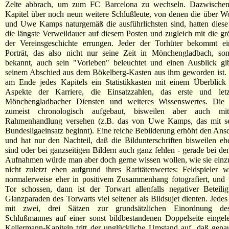
Zelte abbrach, um zum FC Barcelona zu wechseln. Dazwischen
Kapitel über noch neun weitere Schlußleute, von denen die über W
und Uwe Kamps naturgemäß die ausführlichsten sind, hatten diese
die längste Verweildauer auf diesem Posten und zugleich mit die gr
der Vereinsgeschichte errungen. Jeder der Torhüter bekommt ei
Porträt, das also nicht nur seine Zeit in Mönchengladbach, son
bekannt, auch sein "Vorleben" beleuchtet und einen Ausblick gi
seinem Abschied aus dem Bökelberg-Kasten aus ihm geworden ist
am Ende jedes Kapitels ein Statistikkasten mit einem Überblick 
Aspekte der Karriere, die Einsatzzahlen, das erste und let
Mönchengladbacher Diensten und weiteres Wissenswertes. Die 
zumeist chronologisch aufgebaut, bisweilen aber auch mi
Rahmenhandlung versehen (z.B. das von Uwe Kamps, das mit se
Bundesligaeinsatz beginnt). Eine reiche Bebilderung erhöht den An
und hat nur den Nachteil, daß die Bildunterschriften bisweilen eh
sind oder bei ganzseitigen Bildern auch ganz fehlen - gerade bei den
Aufnahmen würde man aber doch gerne wissen wollen, wie sie einz
nicht zuletzt eben aufgrund ihres Raritätenwertes: Feldspieler 
normalerweise eher in positivem Zusammenhang fotografiert, und 
Tor schossen, dann ist der Torwart allenfalls negativer Beteili
Glanzparaden des Torwarts viel seltener als Bildsujet dienten. Jedes
mit zwei, drei Sätzen zur grundsätzlichen Einordnung des
Schlußmannes auf einer sonst bildbestandenen Doppelseite eingele
Kellermann-Kapiteln tritt der unglückliche Umstand auf, daß gena