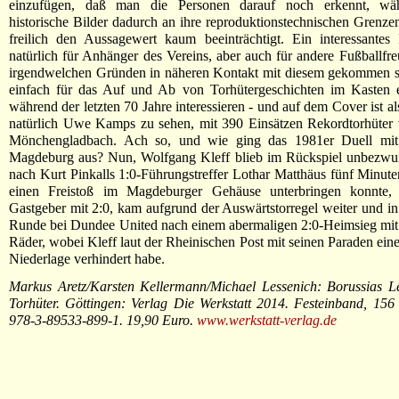
einzufügen, daß man die Personen darauf noch erkennt, wäh
historische Bilder dadurch an ihre reproduktionstechnischen Grenze
freilich den Aussagewert kaum beeinträchtigt. Ein interessantes
natürlich für Anhänger des Vereins, aber auch für andere Fußballfre
irgendwelchen Gründen in näheren Kontakt mit diesem gekommen si
einfach für das Auf und Ab von Torhütergeschichten im Kasten e
während der letzten 70 Jahre interessieren - und auf dem Cover ist a
natürlich Uwe Kamps zu sehen, mit 390 Einsätzen Rekordtorhüter 
Mönchengladbach. Ach so, und wie ging das 1981er Duell mi
Magdeburg aus? Nun, Wolfgang Kleff blieb im Rückspiel unbezwu
nach Kurt Pinkalls 1:0-Führungstreffer Lothar Matthäus fünf Minute
einen Freistoß im Magdeburger Gehäuse unterbringen konnte,
Gastgeber mit 2:0, kam aufgrund der Auswärtstorregel weiter und in
Runde bei Dundee United nach einem abermaligen 2:0-Heimsieg mit 
Räder, wobei Kleff laut der Rheinischen Post mit seinen Paraden ein
Niederlage verhindert habe.
Markus Aretz/Karsten Kellermann/Michael Lessenich: Borussias L
Torhüter. Göttingen: Verlag Die Werkstatt 2014. Festeinband, 156
978-3-89533-899-1. 19,90 Euro.
www.werkstatt-verlag.de