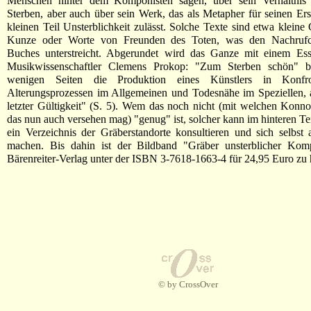
Menschen hinter dem Komponisten sagen, über sein Verhältni
Sterben, aber auch über sein Werk, das als Metapher für seinen Ers
kleinen Teil Unsterblichkeit zulässt. Solche Texte sind etwa kleine
Kunze oder Worte von Freunden des Toten, was den Nachrufch
Buches unterstreicht. Abgerundet wird das Ganze mit einem E
Musikwissenschaftler Clemens Prokop: "Zum Sterben schön" b
wenigen Seiten die Produktion eines Künstlers in Konfro
Alterungsprozessen im Allgemeinen und Todesnähe im Speziellen, 
letzter Gültigkeit" (S. 5). Wem das noch nicht (mit welchen Konn
das nun auch versehen mag) "genug" ist, solcher kann im hinteren Te
ein Verzeichnis der Gräberstandorte konsultieren und sich selbs
machen. Bis dahin ist der Bildband "Gräber unsterblicher Kom
Bärenreiter-Verlag unter der ISBN 3-7618-1663-4 für 24,95 Euro zu
© by CrossOver