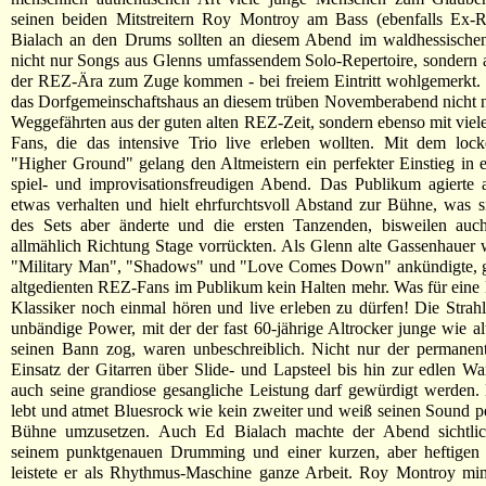
seinen beiden Mitstreitern Roy Montroy am Bass (ebenfalls Ex
Bialach an den Drums sollten an diesem Abend im waldhessischen
nicht nur Songs aus Glenns umfassendem Solo-Repertoire, sondern 
der REZ-Ära zum Zuge kommen - bei freiem Eintritt wohlgemerkt. S
das Dorfgemeinschaftshaus an diesem trüben Novemberabend nicht n
Weggefährten aus der guten alten REZ-Zeit, sondern ebenso mit viel
Fans, die das intensive Trio live erleben wollten. Mit dem lock
"Higher Ground" gelang den Altmeistern ein perfekter Einstieg in 
spiel- und improvisationsfreudigen Abend. Das Publikum agierte 
etwas verhalten und hielt ehrfurchtsvoll Abstand zur Bühne, was 
des Sets aber änderte und die ersten Tanzenden, bisweilen au
allmählich Richtung Stage vorrückten. Als Glenn alte Gassenhauer
"Military Man", "Shadows" und "Love Comes Down" ankündigte, ga
altgedienten REZ-Fans im Publikum kein Halten mehr. Was für eine 
Klassiker noch einmal hören und live erleben zu dürfen! Die Strahl
unbändige Power, mit der der fast 60-jährige Altrocker junge wie al
seinen Bann zog, waren unbeschreiblich. Nicht nur der permanen
Einsatz der Gitarren über Slide- und Lapsteel bis hin zur edlen Wa
auch seine grandiose gesangliche Leistung darf gewürdigt werden
lebt und atmet Bluesrock wie kein zweiter und weiß seinen Sound pe
Bühne umzusetzen. Auch Ed Bialach machte der Abend sichtli
seinem punktgenauen Drumming und einer kurzen, aber heftigen 
leistete er als Rhythmus-Maschine ganze Arbeit. Roy Montroy mi