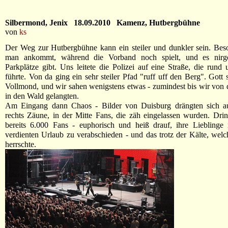
Silbermond, Jenix 18.09.2010 Kamenz, Hutbergbühne
von
ks
Der Weg zur Hutbergbühne kann ein steiler und dunkler sein. Bes
man ankommt, während die Vorband noch spielt, und es nir
Parkplätze gibt. Uns leitete die Polizei auf eine Straße, die run
führte. Von da ging ein sehr steiler Pfad "ruff uff den Berg". Gott
Vollmond, und wir sahen wenigstens etwas - zumindest bis wir vo
in den Wald gelangten.
Am Eingang dann Chaos - Bilder von Duisburg drängten sich au
rechts Zäune, in der Mitte Fans, die zäh eingelassen wurden. Dri
bereits 6.000 Fans - euphorisch und heiß drauf, ihre Lieblinge
verdienten Urlaub zu verabschieden - und das trotz der Kälte, wel
herrschte.