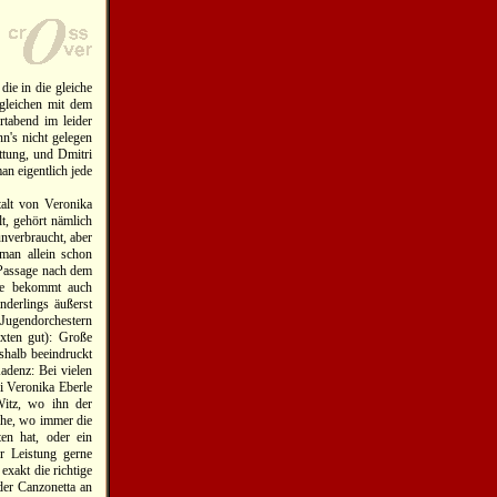
ie in die gleiche
rgleichen mit dem
rtabend im leider
's nicht gelegen
ttung, und Dmitri
man eigentlich jede
alt von Veronika
t, gehört nämlich
unverbraucht, aber
man allein schon
e Passage nach dem
 sie bekommt auch
nderlings äußerst
 Jugendorchestern
xten gut): Große
shalb beeindruckt
adenz: Bei vielen
i Veronika Eberle
Witz, wo ihn der
Höhe, wo immer die
en hat, oder ein
r Leistung gerne
exakt die richtige
der Canzonetta an