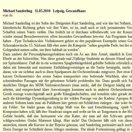
Michael Sanderling 11.05.2010 Leipzig, Gewandhaus
von
rls
Michael Sanderling ist der Sohn des Dirigenten Kurt Sanderling, und wie das bei Söhnen, d
künstlerische Richtung gehen wie ihre Väter, so ist, muß auch er sich permanenten Ve
Schaffen seines Vaters stellen. Das freilich tut er durchaus selbstbewußt, wie der Konze
wieder einmal Besucherreserven offen lassenden Gewandhaus beweist. Am Programm kann
haben - Pjotr Tschaikowskis Violinkonzert gehört zu den populärsten Exempeln seiner Ga
Schostakowitschs 15. Sinfonie fällt eher unter die Kategorie "selten gespielte Perle, bei der 
Gelegenheit nutzen sollte, um ihrer habhaft zu werden".
Dazu zaubert die Personalplanungsfraktion noch ein As aus dem Ärmel, nämlich in Gest
Eberle an der Solovioline. Was diese gerade mal 21jährige Studentin an diesem Abend spiel
zur Spitzenklasse. Daß die in ein weinrotes Spaghettiträgerkleid gehüllte Solistin erfreulich 
dabei mit Intensität und enormem Einfühlungsvermögen an die Sache herangeht, merkt 
daran, wie sie sichtbar auch in ihren Spielpausen die Orchesterbreaks mitgroovt. Ihre erst
kurzen Orchesterintro des ersten Satzes transportiert eine betörende Weichheit, aber
schneidendere Passagen mit der gebotenen Schärfe problemlos hin. Dazu gesellt sich Sa
deutliches Dirigat des MDR Sinfonieorchesters (man merkt, daß der Dirigent häufig mit
arbeitet, und entsprechend klare Anweisungen kommen auch in anderen Orchesterkonte
Gestik erzeugt wunschgemäß auch große Klanglandschaften, und trotzdem oder gerade de
auch die kleinteilige Dynamikgestaltung in der wilden Passage vor der Kadenz. Apropos K
anderen Solisten kann man als Publikum hier getrost ein Schläfchen einlegen - das wäre be
ein Fehler: Sie findet genau das richtige Maß von Be- und Entschleunigung, spielt 
Komponist haben will, läßt ihre Stradivari singen und treibt sie bis an Tongrenzen in der 
Gefahr besteht, daß das Instrument wie eine Katze, der man auf den Schwanz getret
wildgewordenes Ondes Martenot klingt. Hier nicht! Das Orchester läßt sich von diese
anstecken, nimmt alle Kurven in der Reprise gekonnt, und Sanderling portioniert auch noch 
Dosis Energie im Schlußteil dieses Allegro moderato. Die ideale Portionierung gelingt in 