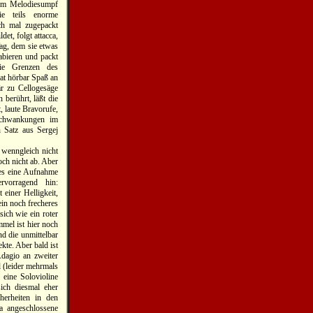
hem Melodiesumpf
e teils enorme
ch mal zugepackt
et, folgt attacca,
ag, dem sie etwas
bieren und packt
die Grenzen des
hat hörbar Spaß an
är zu Cellogesäge
 berührt, läßt die
, laute Bravorufe,
 Schwankungen im
 Satz aus Sergej
 wenngleich nicht
och nicht ab. Aber
 es eine Aufnahme
rvorragend hin:
einer Helligkeit,
ein noch frecheres
sich wie ein roter
mel ist hier noch
nd die unmittelbar
kte. Aber bald ist
Adagio an zweiter
l (leider mehrmals
 eine Solovioline
sich diesmal eher
herheiten in den
a angeschlossene