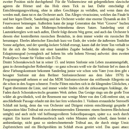
zweiter Position nicht durchgehend: Für die Violinenwiese mit gelegentlichem slawisc
agieren die Hörner und das Holz einen Tick zu laut. Dafür entschädigt di
Entschleunigungswirkung, ohne in zähes Geschleppe zu verfallen, und wenn dann do
werden muß, dann tut es das Orchester auch. Das Allegro vivacissimo, welches das Finale bild
und hier legen Eberle, Sanderling und das Orchester wieder eine enorme Dynamik an den T
Feuerwasser beimengen. Außerdem kann die junge Generation das Wort "Groove" buchsta
solchen dann auch ins Midtempo-Seitenthema dieses Satzes. Sanderling setzt 
Lautstärkereglers weit nach außen, Eberle folgt diesem Weg gerne, und auch das Orchester 
diesem eher kontrollierten russischen Besäufnis, in dem immer wieder ein russischer B
herumtapst. Eberles ätherischer Einschub kurz vor Ende, der wieder die äußersten Tonhöhen
Sonne aufgehen, und der speedig-lockere Schluß erzeugt, kaum daß der letzte Ton verhallt ist
für die sich die Solistin mit einer kantablen Zugabe bedankt, die allerdings einige
Eskapismusgrad (wenngleich auf hohem bis sehr hohem Niveau) aufweist: dem zweiten
Prokofjews Sonate für Violine solo D-Dur.
Dmitri Schostakowisch hat in seiner 15. und letzten Sinfonie sein Leben zusammengefaßt,
ganz in chronologischer Reihenfolge - so ganz schwarz-weiß wie die Sinfonie lief es dann d
diese Färbungskontraste bekommt Sanderling junior wie schon sein Vater (von dem gibt
besagter Sinfonie mit dem Berliner Sinfonieorchester aus dem Jahre 1979) he
Programmgemäß nehmen er und das MDR Sinfonieorchester das eröffnende Allegretto mit 
die schon in den Augen schmerzt. Freche Flöten mischen sich in die klingenden Glöckchen, 
Fagott übernimmt die Linie, und immer wieder finden sich die zirkusartigen Anklänge, die 
Faden durch Schostakowitschs gesamtes Werk ziehen. Das Gesäge rings um die große Trom
wilder als gewöhnlich, weil der Rezensent nur wenige Meter von den Celli entfernt sitzt, u
anschließende Passage erlaubt mit den fast fern wirkenden 1. Violinen erstaunliche Stereoeffe
Schluß mit lustig, denn das von Orchester und Dirigent extrem entschleunigt gespielte 
Satzposition bläst Trübsal mit zwei determinierenden Elementen: einem finsteren Blechchora
untight) und auch nicht viel hoffnungsvolleren Solocellopassagen, später u.a. noch durch
ergänzt. Ein kurzer Bombastausbruch nach vielen Minuten stirbt schnell, dann breitet 
ambientlastige, nicht ganz so niederschmetternde Trübsal aus, die durch einige Unsic
Zupfstreichern und ein Blechproblem im Schluß etwas gestört wird. Das quasi attacc