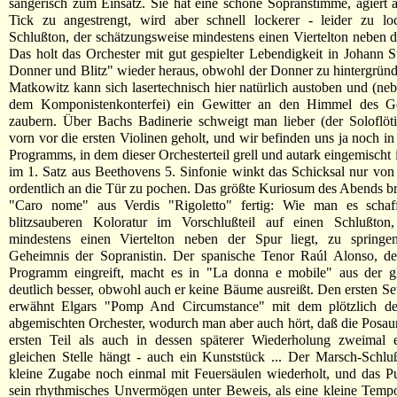
sängerisch zum Einsatz. Sie hat eine schöne Sopranstimme, agiert 
Tick zu angestrengt, wird aber schnell lockerer - leider zu lo
Schlußton, der schätzungsweise mindestens einen Viertelton neben de
Das holt das Orchester mit gut gespielter Lebendigkeit in Johann S
Donner und Blitz" wieder heraus, obwohl der Donner zu hintergründi
Matkowitz kann sich lasertechnisch hier natürlich austoben und (n
dem Komponistenkonterfei) ein Gewitter an den Himmel des G
zaubern. Über Bachs Badinerie schweigt man lieber (der Soloflöt
vorn vor die ersten Violinen geholt, und wir befinden uns ja noch in
Programms, in dem dieser Orchesterteil grell und autark eingemischt 
im 1. Satz aus Beethovens 5. Sinfonie winkt das Schicksal nur von f
ordentlich an die Tür zu pochen. Das größte Kuriosum des Abends br
"Caro nome" aus Verdis "Rigoletto" fertig: Wie man es schaff
blitzsauberen Koloratur im Vorschlußteil auf einen Schlußton
mindestens einen Viertelton neben der Spur liegt, zu springen
Geheimnis der Sopranistin. Der spanische Tenor Raúl Alonso, de
Programm eingreift, macht es in "La donna e mobile" aus der g
deutlich besser, obwohl auch er keine Bäume ausreißt. Den ersten Se
erwähnt Elgars "Pomp And Circumstance" mit dem plötzlich deu
abgemischten Orchester, wodurch man aber auch hört, daß die Posa
ersten Teil als auch in dessen späterer Wiederholung zweimal 
gleichen Stelle hängt - auch ein Kunststück ... Der Marsch-Schluß
kleine Zugabe noch einmal mit Feuersäulen wiederholt, und das Pu
sein rhythmisches Unvermögen unter Beweis, als eine kleine Temp