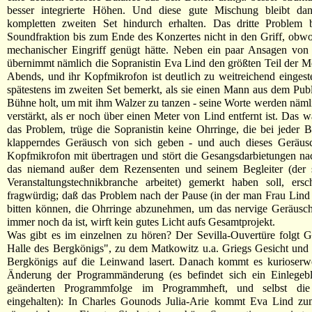
besser integrierte Höhen. Und diese gute Mischung bleibt d
kompletten zweiten Set hindurch erhalten. Das dritte Problem
Soundfraktion bis zum Ende des Konzertes nicht in den Griff, obwo
mechanischer Eingriff genügt hätte. Neben ein paar Ansagen von
übernimmt nämlich die Sopranistin Eva Lind den größten Teil der M
Abends, und ihr Kopfmikrofon ist deutlich zu weitreichend eingest
spätestens im zweiten Set bemerkt, als sie einen Mann aus dem Pub
Bühne holt, um mit ihm Walzer zu tanzen - seine Worte werden näml
verstärkt, als er noch über einen Meter von Lind entfernt ist. Das w
das Problem, trüge die Sopranistin keine Ohrringe, die bei jeder
klapperndes Geräusch von sich geben - und auch dieses Geräu
Kopfmikrofon mit übertragen und stört die Gesangsdarbietungen na
das niemand außer dem Rezensenten und seinem Begleiter (der s
Veranstaltungstechnikbranche arbeitet) gemerkt haben soll, ersc
fragwürdig; daß das Problem nach der Pause (in der man Frau Lind 
bitten können, die Ohrringe abzunehmen, um das nervige Geräusch
immer noch da ist, wirft kein gutes Licht aufs Gesamtprojekt.
Was gibt es im einzelnen zu hören? Der Sevilla-Ouvertüre folgt G
Halle des Bergkönigs", zu dem Matkowitz u.a. Griegs Gesicht und
Bergkönigs auf die Leinwand lasert. Danach kommt es kurioserwe
Änderung der Programmänderung (es befindet sich ein Einlegebla
geänderten Programmfolge im Programmheft, und selbst die
eingehalten): In Charles Gounods Julia-Arie kommt Eva Lind zu