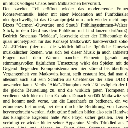
im Stück völliges Chaos beim Mitklatschen hervorruft.
Den zweiten Teil eröffnet wieder das moderierende Frauen
Konservenmusik, leider mit einer Moderation auf Fünftklässle
niedrigschwellig ist das Gesamtprojekt nun auch wieder nicht ange
Bizets "Carmen"-Ouvertüre und Strauß' Frühlingsstimmen-Walzer 
Stück, in dem Gerd aus dem Publikum mit Lind tanzen darf/muß) 
Bedrich Smetanas "Moldau", laserseitig einer der Höhepunkte 
quasi archetypisch für das Konzept Matkowitz': handwerklich solid
Aha-Effekten (hier u.a. die wirklich hübsche figürliche Umset
musikalischer Szenen, was sich bei dieser Musik ja auch anbietet
Fragen nach dem Warum mancher Elemente (gerade ange
stimmungsvollen figürlichen Umsetzung wirkt das Spielen mit d
Gegend fliegenden Komponistennamen hier störend bis überflüss
Vergangenheit von Matkowitz kennt, stellt erstaunt fest, daß man di
allesamt auch auf sein Schaffen als Chefdenker der alten DDR-
anwenden kann. Verdis "Aida"-Triumphmarsch läßt bezüglich der L
die gleiche Beurteilung zu, und die wirklich guten Trompeten 
verdienen sich hier mal ein Extralob. Danach verläßt Matkowitz se
und kommt nach vorne, um die Laserharfe zu bedienen, ein vo
erfundenes Instrument, bei dem durch die Berührung von Lasers
hervorgebracht werden. Acht grüne Strahlen bilden also sein Handw
das klangliche Ergebnis hätte Pink Floyd sicher gefallen. Den R
verbringt er wieder hinter seiner Apparatur. Verdis Trinklied aus 