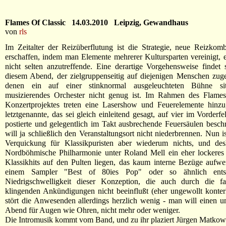
Flames Of Classic 14.03.2010 Leipzig, Gewandhaus
von
rls
Im Zeitalter der Reizüberflutung ist die Strategie, neue Reizkom
erschaffen, indem man Elemente mehrerer Kultursparten vereinigt, 
nicht selten anzutreffende. Eine derartige Vorgehensweise findet
diesem Abend, der zielgruppenseitig auf diejenigen Menschen zuges
denen ein auf einer stinknormal ausgeleuchteten Bühne si
musizierendes Orchester nicht genug ist. Im Rahmen des Flames
Konzertprojektes treten eine Lasershow und Feuerelemente hinzu
letztgenannte, das sei gleich einleitend gesagt, auf vier im Vorderf
postierte und gelegentlich im Takt ausbrechende Feuersäulen besc
will ja schließlich den Veranstaltungsort nicht niederbrennen. Nun i
Verquickung für Klassikpuristen aber wiederum nichts, und des
Nordböhmische Philharmonie unter Roland Mell ein eher lockeres 
Klassikhits auf den Pulten liegen, das kaum interne Bezüge aufwe
einem Sampler "Best of 80ies Pop" oder so ähnlich ents
Niedrigschwelligkeit dieser Konzeption, die auch durch die fas
klingenden Ankündigungen nicht beeinflußt (eher ungewollt konterk
stört die Anwesenden allerdings herzlich wenig - man will einen u
Abend für Augen wie Ohren, nicht mehr oder weniger.
Die Intromusik kommt vom Band, und zu ihr plaziert Jürgen Matkowit