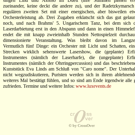
singen Lind und Alonso im Duett (ihre Stimmen passen erst
zueinander, keine deckt die andere zu), und der Radetzkymarsch 
regulären zweiten Set mit einer energischen, aber bisweilen et
Orchesterleistung ab. Drei Zugaben erklatscht sich das gut gela
noch, und nach Brahms' 5. Ungarischem Tanz, bei dem sich di
Laserdarbietung erst in den Abspann und dann in einen Himmeleff
endet die mit knapp zweieinhalb Stunden Nettospielzeit durcha
dimensionierte Veranstaltung. Was bleibt davon im Langzeit
Vermutlich fünf Dinge: ein Orchester mit Licht und Schatten, ei
Strecken wirklich sehenswerte Lasershow, die (geplante) Erf
Instrumentes (nämlich der Laserharfe), die (ungeplante) Erf
Instrumentes (nämlich der Ohrringpercussion) und das beschrieben
Kunststück Eva Linds am Schluß von "Caro nome". Der Unterhalt
nicht wegzudiskutieren, Puristen werden sich in ihrem ablehnend
weiteres Mal bestätigt fühlen, und so sind am Ende irgendwie alle 
zufrieden. Termine und weitere Infos:
www.luxevents.de
© by CrossOver