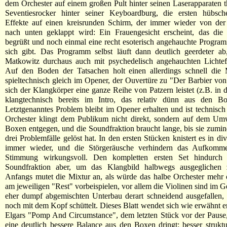
dem Orchester auf einem großen Pult hinter seinen Laserapparaten t
Seventiesrocker hinter seiner Keyboardburg, die ersten hübsch
Effekte auf einen kreisrunden Schirm, der immer wieder von der
nach unten geklappt wird: Ein Frauengesicht erscheint, das di
begrüßt und noch einmal eine recht esoterisch angehauchte Progr
sich gibt. Das Programm selbst läuft dann deutlich geerdeter ab
Matkowitz durchaus auch mit psychedelisch angehauchten Lichteff
Auf den Boden der Tatsachen holt einen allerdings schnell die 
spieltechnisch gleich im Opener, der Ouvertüre zu "Der Barbier von
sich der Klangkörper eine ganze Reihe von Patzern leistet (z.B. in 
klangtechnisch bereits im Intro, das relativ dünn aus den 
Letztgenanntes Problem bleibt im Opener erhalten und ist technisch
Orchester klingt dem Publikum nicht direkt, sondern auf dem Um
Boxen entgegen, und die Soundfraktion braucht lange, bis sie zumin
drei Problemfälle gelöst hat. In den ersten Stücken knistert es in d
immer wieder, und die Störgeräusche verhindern das Aufkomme
Stimmung wirkungsvoll. Den kompletten ersten Set hindurch 
Soundfraktion aber, um das Klangbild halbwegs ausgeglichen z
Anfangs mutet die Mixtur an, als würde das halbe Orchester mehr
am jeweiligen "Rest" vorbeispielen, vor allem die Violinen sind im 
eher dumpf abgemischten Unterbau derart schneidend ausgefallen,
noch mit dem Kopf schüttelt. Dieses Blatt wendet sich wie erwähnt e
Elgars "Pomp And Circumstance", dem letzten Stück vor der Pause, 
eine deutlich bessere Balance aus den Boxen dringt: besser struktur