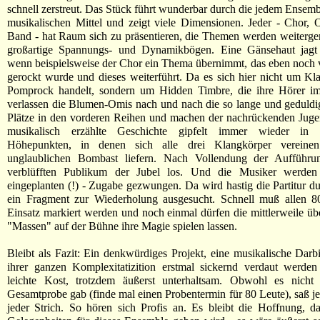
schnell zerstreut. Das Stück führt wunderbar durch die jedem Ensem
musikalischen Mittel und zeigt viele Dimensionen. Jeder - Chor, 
Band - hat Raum sich zu präsentieren, die Themen werden weitergere
großartige Spannungs- und Dynamikbögen. Eine Gänsehaut jagt 
wenn beispielsweise der Chor ein Thema übernimmt, das eben noch
gerockt wurde und dieses weiterführt. Da es sich hier nicht um Kl
Pomprock handelt, sondern um Hidden Timbre, die ihre Hörer im
verlassen die Blumen-Omis nach und nach die so lange und geduldig
Plätze in den vorderen Reihen und machen der nachrückenden Juge
musikalisch erzählte Geschichte gipfelt immer wieder in d
Höhepunkten, in denen sich alle drei Klangkörper vereine
unglaublichen Bombast liefern. Nach Vollendung der Aufführu
verblüfften Publikum der Jubel los. Und die Musiker werden
eingeplanten (!) - Zugabe gezwungen. Da wird hastig die Partitur d
ein Fragment zur Wiederholung ausgesucht. Schnell muß allen 8
Einsatz markiert werden und noch einmal dürfen die mittlerweile üb
"Massen" auf der Bühne ihre Magie spielen lassen.
Bleibt als Fazit: Ein denkwürdiges Projekt, eine musikalische Darbi
ihrer ganzen Komplexitatizition erstmal sickernd verdaut werden
leichte Kost, trotzdem äußerst unterhaltsam. Obwohl es nicht 
Gesamtprobe gab (finde mal einen Probentermin für 80 Leute), saß j
jeder Strich. So hören sich Profis an. Es bleibt die Hoffnung, d