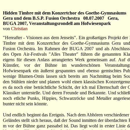
Hidden Timbre mit dem Konzertchor des Goethe-Gymnasiums
Gera und dem B.S.P. Fusion Orchestra 08.07.2007 Gera,
BUGA 2007, Veranstaltungsrondell am Hofwiesenpark
von
Christian
"Hereafter - Visionen aus dem Jenseits". Ein großartiges Projekt de
Timbre mit dem Konzertchor des Goethe-Gymnasiums Gera und
Fusion Orchestra. Im Rahmen der BUGA 2007 und als Abschlussv
des Open Air-Festivals "Alles Theater" führen die genannten Kla
eigens für diesen Anlass arrangiertes Werk gemeinsam auf. Auf 
Künstler, vor der Bühne im wunderschönen Veranstaltung
Hofwiesenpark ein äußerst gespanntes und ebenso gemischtes Pub
wenige Blumen-Omis lassen sich bereits am Nachmittag beim So
den Stühlen nieder und planen wohl einen klassischen Konzertgenu
es da noch eine beträchtliche Schicht, der ich mal Elternschaft der 
Klassiker unterstelle. Und deren Freunde und Bekannte. Und schli
noch etliche Punks, Hippies, Schwarzröcke und Metaller angeriese
bunter nicht sein könnte.
Und endlich beginnt das Ereignis. Nach dem Abhören verschiedener
Geländes stellt sich heraus, daß der Sound inmitten der überdachten 
m vor der Bühne ganz passabel ist. Das liegt wohl in erster Linie d