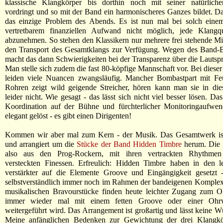
klassische Klangkörper bis dorthin noch mit seiner natürliche
vordringt und so mit der Band ein harmonischeres Ganzes bildet. Da
das einzige Problem des Abends. Es ist nun mal bei solch einem
vertretbarem finanziellen Aufwand nicht möglich, jede Klangqu
abzunehmen. So stehen den Klassikern nur mehrere frei stehende M
den Transport des Gesamtklangs zur Verfügung. Wegen des Band-
macht das dann Schwierigkeiten bei der Transparenz über die Lautspr
Man stelle sich zudem die fast 80-köpfige Mannschaft vor. Bei diese
leiden viele Nuancen zwangsläufig. Mancher Bombastpart mit Feu
Rohren zeigt wild geigende Streicher, hören kann man sie in d
leider nicht. Wie gesagt - das lässt sich nicht viel besser lösen. D
Koordination auf der Bühne und fürchterlicher Monitoringaufwe
elegant gelöst - es gibt einen Dirigenten!
Kommen wir aber mal zum Kern - der Musik. Das Gesamtwerk is
und arrangiert um die
Stücke der Band Hidden Timbre
herum. Die B
also aus den Prog-Rockern, mit ihren vertrackten Rhythmen
versteckten Finessen. Erfreulich: Hidden Timbre haben in den le
verstärkter auf die Elemente Groove und Eingängigkeit gesetzt
selbstverständlich immer noch im Rahmen der bandeigenen Komplexi
musikalischen Bravourstücke finden heute leichter Zugang zum O
immer wieder mal mit einem fetten Groove oder einer Ohr
weitergeführt wird. Das Arrangement ist großartig und lässt keine W
Meine anfänglichen Bedenken zur Gewichtung der drei Klangk