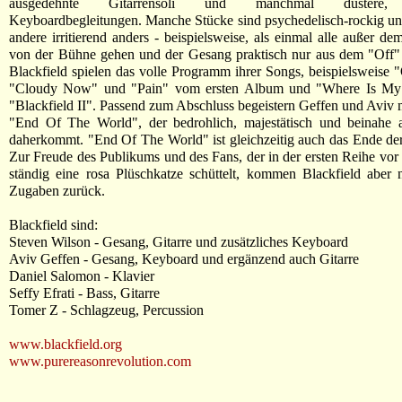
ausgedehnte Gitarrensoli und manchmal düstere, 
Keyboardbegleitungen. Manche Stücke sind psychedelisch-rockig un
andere irritierend anders - beispielsweise, als einmal alle außer d
von der Bühne gehen und der Gesang praktisch nur aus dem "Off" 
Blackfield spielen das volle Programm ihrer Songs, beispielsweise
"Cloudy Now" und "Pain" vom ersten Album und "Where Is My
"Blackfield II". Passend zum Abschluss begeistern Geffen und Aviv
"End Of The World", der bedrohlich, majestätisch und beinahe a
daherkommt. "End Of The World" ist gleichzeitig auch das Ende der
Zur Freude des Publikums und des Fans, der in der ersten Reihe vor
ständig eine rosa Plüschkatze schüttelt, kommen Blackfield aber 
Zugaben zurück.
Blackfield sind:
Steven Wilson - Gesang, Gitarre und zusätzliches Keyboard
Aviv Geffen - Gesang, Keyboard und ergänzend auch Gitarre
Daniel Salomon - Klavier
Seffy Efrati - Bass, Gitarre
Tomer Z - Schlagzeug, Percussion
www.blackfield.org
www.purereasonrevolution.com