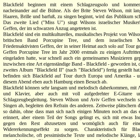
Blackfield beginnen mit einem Schlagzeugsolo und komme
nacheinander auf die Bühne. Als der Brite Steven Wilson, mit la
Haaren, Brille und barfuß, zu singen beginnt, wird das Publikum sch
Das zweite Lied ("Miss U") singt Wilsons israelischer Musiker
Geffen, der im schwarzen Anzug angetreten ist.
Blackfield sind ein multikulturelles, musikalisches Projekt von Wils
britischen Band Porcupine Tree, und dem israelischen 
Friedensaktivisten Geffen, der in seiner Heimat auch solo auf Tour 
Geffen Porcupine Tree im Jahr 2000 erstmals zu einigen Auftritte
eingeladen hatte, war schnell auch ein gemeinsames Musizieren ge
inzwischen eine Art eigenständige Band - Blackfield - geworden ist, 
zweites Album "Blackfield II" (nach "Blackfield") fertig gestellt h
befinden sich Blackfield auf Tour durch Europa und Amerika - un
diesem Abend eben auch Hamburg einen Besuch ab.
Blackfield können sehr langsam und melodisch daherkommen, mit A
und Klavier, aber auch mit voll aufgedrehter E-Gitarre un
Schlagzeugbegleitung. Steven Wilson und Aviv Geffen wechseln si
Singen ab, begleiten den Refrain des anderen. Zeitweise plätschern d
so dahin, ohne dass man sich nach einigen Minuten noch an das 
erinnert, aber einem Teil der Songs gelingt es, sich mit etwas In
gegen den Rest abzusetzen und womöglich auch für ein
Widererkennungseffekt zu sorgen. Charakteristisch für Blac
melancholische, oft pessimistische Texte und melodische Klänge,