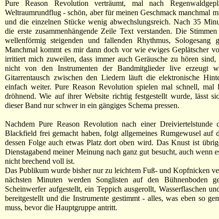
Pure Reason Revolution verträumt, mal nach Regenwaldgeplä
Weltraumrundflug - schön, aber für meinen Geschmack manchmal mi
und die einzelnen Stücke wenig abwechslungsreich. Nach 35 Minu
die erste zusammenhängende Zeile Text verstanden. Die Stimmen 
wellenförmig steigenden und fallenden Rhythmus, Sologesang gi
Manchmal kommt es mir dann doch vor wie ewiges Geplätscher vo
irritiert mich zuweilen, dass immer auch Geräusche zu hören sind, 
nicht von den Instrumenten der Bandmitglieder live erzeugt 
Gitarrentausch zwischen den Liedern läuft die elektronische Hin
einfach weiter. Pure Reason Revolution spielen mal schnell, mal
dröhnend. Wie auf ihrer Website richtig festgestellt wurde, lässt s
dieser Band nur schwer in ein gängiges Schema pressen.
Nachdem Pure Reason Revolution nach einer Dreiviertelstunde d
Blackfield frei gemacht haben, folgt allgemeines Rumgewusel auf 
dessen Folge auch etwas Platz dort oben wird. Das Knust ist übrig
Dienstagabend meiner Meinung nach ganz gut besucht, auch wenn es
nicht brechend voll ist.
Das Publikum wurde bisher nur zu leichtem Fuß- und Kopfnicken verl
nächsten Minuten werden Songlisten auf den Bühnenboden gek
Scheinwerfer aufgestellt, ein Teppich ausgerollt, Wasserflaschen u
bereitgestellt und die Instrumente gestimmt - alles, was eben so g
muss, bevor die Hauptgruppe antritt.