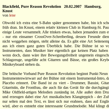
Blackfield, Pure Reason Revolution 20.02.2007 Hamburg,
Knust
von
lene
Obwohl ich extra eine S-Bahn später genommen habe, bin ich sch
früh dran. Im Knust, einem relativ kleinen Club in Hamburg-St. Paul
einige Leute versammelt. Alle trinken etwas, haben jemanden zum e
- nur ein einsamer CrossOver-Schreiberling, dessen Freunde dien
nicht weggehen mögen, steht alleine da. Es gibt eine Art Seitene
aus ich einen ganz guten Überblick habe. Die Bühne ist so voll
Instrumenten, dass Musiker hier eigentlich gar keinen Platz haben
wenn doch, dann wäre ihre Bewegungsfreiheit ungemein eingeschr
Schlagzeuge, ungefähr acht Gitarren und Bässe, ein großes Keyb
Minikeyboard stehen da.
Die britische Vorband Pure Reason Revolution beginnt Punkt Neun
Instrumentenwirrwarr auf der Bühne mit einem Instrumental-Intro, da
Placebo erinnert. Die Band ist zu viert - Drummer, Bassist, Gitar
Gitarristin, die Frontfrau, die auch für das Gerät für die durchgäng
Mike Oldfield-artigen Melodien zuständig ist. Alle außer dem Dr
und erzeugen dabei eine Art musikalischen Klangteppich - der Zuh
nur selten mal den Text, es lässt sich nur erahnen, dass auf Engl
wird, aber es entsteht eine interessante Grundmelodie. Mal klingt 