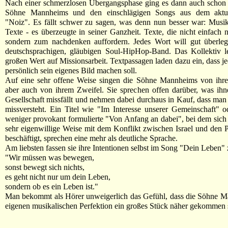
Nach einer schmerzlosen Übergangsphase ging es dann auch schon 
Söhne Mannheims und den einschlägigen Songs aus dem aktu
"Noiz". Es fällt schwer zu sagen, was denn nun besser war: Musi
Texte - es überzeugte in seiner Ganzheit. Texte, die nicht einfach n
sondern zum nachdenken auffordern. Jedes Wort will gut überlegt
deutschsprachigen, gläubigen Soul-HipHop-Band. Das Kollektiv le
großen Wert auf Missionsarbeit. Textpassagen laden dazu ein, dass je
persönlich sein eigenes Bild machen soll.
Auf eine sehr offene Weise singen die Söhne Mannheims von ihr
aber auch von ihrem Zweifel. Sie sprechen offen darüber, was ihn
Gesellschaft missfällt und nehmen dabei durchaus in Kauf, dass man 
missversteht. Ein Titel wie "Im Interesse unserer Gemeinschaft" o
weniger provokant formulierte "Von Anfang an dabei", bei dem sich
sehr eigenwillige Weise mit dem Konflikt zwischen Israel und den P
beschäftigt, sprechen eine mehr als deutliche Sprache.
Am liebsten fassen sie ihre Intentionen selbst im Song "Dein Leben
"Wir müssen was bewegen,
sonst bewegt sich nichts,
es geht nicht nur um dein Leben,
sondern ob es ein Leben ist."
Man bekommt als Hörer unweigerlich das Gefühl, dass die Söhne M
eigenen musikalischen Perfektion ein großes Stück näher gekommen 