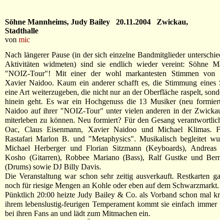
Söhne Mannheims, Judy Bailey 20.11.2004 Zwickau,
Stadthalle
von
mic
Nach längerer Pause (in der sich einzelne Bandmitglieder unterschie
Aktivitäten widmeten) sind sie endlich wieder vereint: Söhne 
"NOIZ-Tour"! Mit einer der wohl markantesten Stimmen von D
Xavier Naidoo. Kaum ein anderer schafft es, die Stimmung eines 
eine Art weiterzugeben, die nicht nur an der Oberfläche raspelt, sonde
hinein geht. Es war ein Hochgenuss die 13 Musiker (neu formier
Naidoo auf ihrer "NOIZ-Tour" unter vielen anderen in der Zwickau
miterleben zu können. Neu formiert? Für den Gesang verantwortli
Oac, Claus Eisenmann, Xavier Naidoo und Michael Klimas. 
Rastafari Marlon B. und "Metaphysics". Musikalisch begleitet wu
Michael Herberger und Florian Sitzmann (Keyboards), Andreas
Kosho (Gitarren), Robbee Mariano (Bass), Ralf Gustke und Be
(Drums) sowie DJ Billy Davis.
Die Veranstaltung war schon sehr zeitig ausverkauft. Restkarten g
noch für riesige Mengen an Kohle oder eben auf dem Schwarzmarkt.
Pünktlich 20:00 heizte Judy Bailey & Co. als Vorband schon mal krä
ihrem lebenslustig-feurigen Temperament kommt sie einfach immer 
bei ihren Fans an und lädt zum Mitmachen ein.