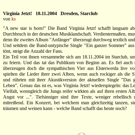
Virginia Jetzt! 18.11.2004 Dresden, Starclub
von
ks
"A new star is born!" Die Band Virginia Jetzt! schafft langsam ab
Durchbruch in der deutschen Musiklandschaft. Verdientermaßen, mu
denn ihr zweites Album "Anfänger" überzeugt durchweg textlich und
Und seitdem die Band-untypische Single "Ein ganzer Sommer" aus 
tönt, steigt die Anzahl der Fans.
Ein Teil von ihnen versammelte sich am 18.11.2004 im Starclub, u
zu feiern. Und das tat das Publikum von Beginn an. Es fiel auch 
überzeugen doch die sympathischen Vier aus Elsterwerda live vol
spielten die Lieder ihrer zwei Alben, wenn auch rockiger als die S
und rührten mit ihrer Akustikversion der aktuellen Single "Das 
Leben". Genau das ist es, was Virginia Jetzt! wiederspiegeln: das Le
Vielfalt, wenngleich die Jungs reifer wirkten als auf ihren ersten A
Angst vor ...". Tiefsinniger sind ihre Texte, weniger rebellisc
mitreißend. Ein Konzert, bei welchem man gleichzeitig tanzen, si
träumen und weinen kann - welche Band schafft das heute noch?