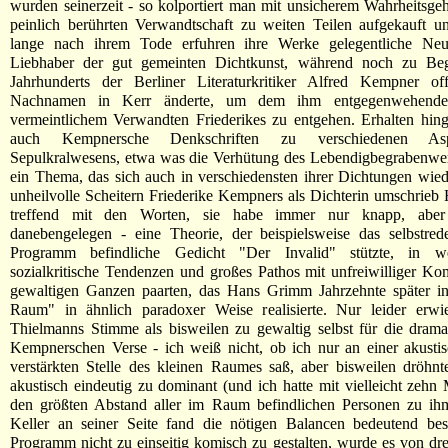
wurden seinerzeit - so kolportiert man mit unsicherem Wahrheitsgeh
peinlich berührten Verwandtschaft zu weiten Teilen aufgekauft un
lange nach ihrem Tode erfuhren ihre Werke gelegentliche Neu
Liebhaber der gut gemeinten Dichtkunst, während noch zu Be
Jahrhunderts der Berliner Literaturkritiker Alfred Kempner offi
Nachnamen in Kerr änderte, um dem ihm entgegenwehend
vermeintlichem Verwandten Friederikes zu entgehen. Erhalten hin
auch Kempnersche Denkschriften zu verschiedenen As
Sepulkralwesens, etwa was die Verhütung des Lebendigbegrabenwer
ein Thema, das sich auch in verschiedensten ihrer Dichtungen wied
unheilvolle Scheitern Friederike Kempners als Dichterin umschrieb
treffend mit den Worten, sie habe immer nur knapp, abe
danebengelegen - eine Theorie, der beispielsweise das selbstre
Programm befindliche Gedicht "Der Invalid" stützte, in w
sozialkritische Tendenzen und großes Pathos mit unfreiwilliger K
gewaltigen Ganzen paarten, das Hans Grimm Jahrzehnte später i
Raum" in ähnlich paradoxer Weise realisierte. Nur leider erwi
Thielmanns Stimme als bisweilen zu gewaltig selbst für die drama
Kempnerschen Verse - ich weiß nicht, ob ich nur an einer akusti
verstärkten Stelle des kleinen Raumes saß, aber bisweilen dröhn
akustisch eindeutig zu dominant (und ich hatte mit vielleicht zehn
den größten Abstand aller im Raum befindlichen Personen zu ihm
Keller an seiner Seite fand die nötigen Balancen bedeutend be
Programm nicht zu einseitig komisch zu gestalten, wurde es von dre