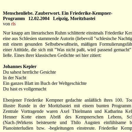
Menschenliebe. Zauberwort. Ein Friederike-Kempner-
Programm 12.02.2004 Leipzig, Moritzbastei
von
rls
Nur knapp am literarischen Ruhm schlitterte einstmals Friederike Ke
eine aus Schlesien stammende Autorin (liebevoll "schlesische Nachtig
mit einem gesunden Selbstbewußtsein, mäßigen Formulierungsfäh
einer Attitüde, die sich mit "Was nicht paßt, wird passend gemacht
ließe. Eines ihrer klassischen Gedichte sei hier zitiert:
Johannes Kepler
Du sahest herrliche Gesichte
In der Nacht
Ein ganzes Blatt im Buch der Weltgeschichte
Du hast es vollgemacht
Ebenjener Friederike Kempner gedachte anläßlich ihres 100. Tod
illustre Runde in der Moritzbastei mit einem bunten Programm 
Zentrale Vortragende waren Axel Thielmann und Katharina Kel
Henner Kotte einen Abriß des Kempnerschen Lebens, Sc
(Nach-)Wirkens beisteuerte und Thilo Augsten einfühlsame b
Pianointerludien bzw. -begleitungen einstreute. Friederike Kem